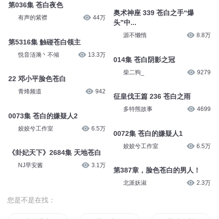
第036集 苍白夜色
奥术神座 339 苍白之手“爆
有声的紫襟
44万
头”中...
源不懒惰
8.8万
第5316集 触碰苍白领主
悦音涟漪丶不倾
13.3万
014集 苍白阴影之冠
柴二狗_
9279
22 邓小平脸色苍白
青烽频道
942
征皇伐王篇 236 苍白之雨
多特熊故事
4699
0073集 苍白的嫌疑人2
姣姣兮工作室
6.5万
0072集 苍白的嫌疑人1
姣姣兮工作室
6.5万
《卦妃天下》2684集 天地苍白
NJ早安酱
3.1万
第387章，脸色苍白的男人！
北派妖淑
2.3万
您是不是在找：