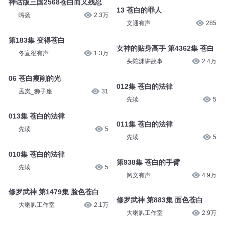
神话版三国2568苍白而又残忍
13 苍白的罪人
嗨扬
2.3万
文通有声
285
第183集 变得苍白
女神的贴身高手 第4362集 苍白
冬宣很有声
1.3万
头陀渊讲故事
2.4万
06 苍白瘦削的光
012集 苍白的法律
孟岚_狮子座
31
先读
5
013集 苍白的法律
011集 苍白的法律
先读
5
先读
5
010集 苍白的法律
第938集 苍白的手臂
先读
5
阅文有声
4.9万
修罗武神 第1479集 脸色苍白
修罗武神 第883集 面色苍白
大喇叭工作室
2.1万
大喇叭工作室
2.9万