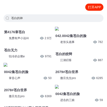
打开APP
苍白的神
第4176章苍白
042.0042集苍白的脸
免费有声小说AI
2.9万
老张头诡事
782
苍白无力
苍白的狡辩
怕冷的企鹅e
9791
江湖叨客
887
0042集苍白的脸
2079#苍白世界
掌音心声
50
撒旦先生pro
6285
2078#苍白世界
0042集苍白的脸
撒旦先生pro
6369
进击的三娘
59