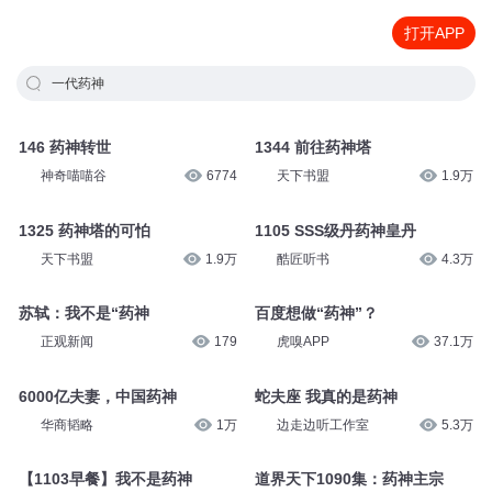
打开APP
一代药神
146 药神转世
1344 前往药神塔
神奇喵喵谷
6774
天下书盟
1.9万
1325 药神塔的可怕
1105 SSS级丹药神皇丹
天下书盟
1.9万
酷匠听书
4.3万
苏轼：我不是“药神
百度想做“药神”？
正观新闻
179
虎嗅APP
37.1万
6000亿夫妻，中国药神
蛇夫座 我真的是药神
华商韬略
1万
边走边听工作室
5.3万
【1103早餐】我不是药神
道界天下1090集：药神主宗