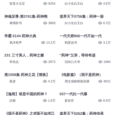
富贵大元宝
9254
白小生白又白
4.8万
神魂至尊-第3761集-药神阁
道界天下0756集：药神一脉
果维听书
3869
白小生白又白
6.3万
帝霸 0144 药神大典
一代天师906一代不如一代
凤洋有声
13.2万
狗蛋说书
3.1万
231 三寸美人，药神之赌
“药神”父亲，等待奇迹
李负志
2873
旧街口大爷
1984
第1558集 药神之花【替换】
《电影篇》（我不是药神）
夜彦
4.2万
周文强财商密训课
4021
【逸闻】谁是中国的药神？
037一代比一代暴
詩展
1.6万
新史官
6.9万
《我不是药神》之求医不如求己
道界天下0262集：药神传承