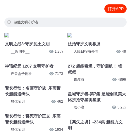
打开APP
超能文明守护者
文明之战3:守护泥土文明
法治守护文明根脉
__圆周率__
1.3万
人民日报海外网
48
神话纪元 1207 文明守护者
272 超能泰坦，守护启航！ 锋
叔叔
声音盒子剧社
7173
锋叔叔
4896
警长行动：名画守护战_乐高警
长超能追缉队
星城守护者-第7集 超能创意美大
比拼抢夺星衡星徽
悠优宝贝
462
哈小浪
3.2万
警长行动：誓死守护正义_乐高
警长超能追缉队
【离失之境】-234集 超能力文
明
悠优宝贝
1934