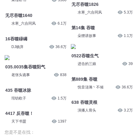
果维听书
3380
无尽吞噬1826
水寒_六合同风
5.3万
无尽吞噬1640
水寒_六合同风
6.1万
第14集 吞噬
朵狸讲故事
1.1万
16吞噬碌碡
DJ杨湃
36.6万
0522吞噬生气
进击的三娘
39
035.0035集吞噬阳气
老张头诡事
838
第889集 吞噬
悦音涟漪丶不倾
36.6万
435 吞噬冰脉
琯钫欧子
1.5万
638 吞噬灵根
演播人骨头
3.2万
4417 反吞噬！
天下书盟
1397
您是不是在找：