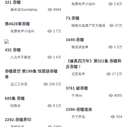
321 吞噬
免费有声小说AI
2.8万
爆米花Soundplay
6684
73.吞噬
第4628章吞噬
植物大战僵尸官方频道
37万
免费有声小说AI
2.7万
1649.吞噬
雅居讲故事
1.5万
432 吞噬
八点半不睡觉
1.4万
《修真四万年》第321集 吞噬和
反吞噬！
吞噬星空 第199集 恒星级吞噬
北冥有声
17.2万
兽
边江工作室
106.2万
3761 破吞噬
干净oo
8055
685集 吞噬
咕噜谷
9.1万
1590-吞噬道体
月下声花
554
2292-吞噬界印