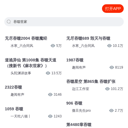
打开APP
吞噬世家
无尽吞噬2004 吞噬魔经
无尽吞噬689 毁灭与吞噬
水寒_六合同风
5万
水寒_六合同风
10.1万
道诡异仙 第1008集 吞噬天道
1987吞噬
（搜新书《麻衣世家》）
趣阅有声
8119
头陀渊讲故事
13.5万
吞噬星空 第865集 吞噬扩张
2322吞噬
边江工作室
101.2万
趣阅有声
3146
906 吞噬
1059 吞噬
撒旦先生pro
2.7万
一天吃八顿丨
1243
第4480章吞噬