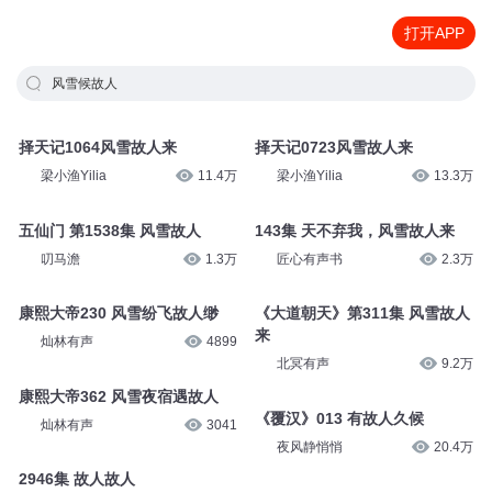
打开APP
风雪候故人
择天记1064风雪故人来
择天记0723风雪故人来
梁小渔Yilia
11.4万
梁小渔Yilia
13.3万
五仙门 第1538集 风雪故人
143集 天不弃我，风雪故人来
叨马澹
1.3万
匠心有声书
2.3万
康熙大帝230 风雪纷飞故人缈
《大道朝天》第311集 风雪故人
来
灿林有声
4899
北冥有声
9.2万
康熙大帝362 风雪夜宿遇故人
《覆汉》013 有故人久候
灿林有声
3041
夜风静悄悄
20.4万
2946集 故人故人