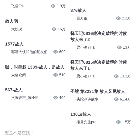
飞雪FM
1.9万
376故人
百万董
2.2万
故人宅
大凯说
16万
择天记0816他决定破境的时候
故人来了2
1577故人
梁小渔Yilia
13万
郭靖大侠和他的朋友们
609
择天记0815他决定破境的时候
嘘，叫皇叔 1339-故人，是故人
故人来了1
众创众阅
510
梁小渔Yilia
13.2万
567-故人
圣墟 第2231集 故人又见故人
文澜睿声_澜小玖
409
头陀渊讲故事
61.4万
1301#故人
撒旦先生pro
1.5万
您是不是在找：