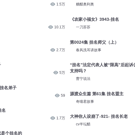
1.5万
糖醋奥利奥
《农家小福女》3943-挂名
10.1万
一刀苏苏
）
第0024集 挂名师父（上）
2.7万
春风洗耳讲故事
子
“挂名”法定代表人被“限高”后起
支持吗？
5万
曹宁说法
丨挂名弟子
源渡众生篇 第61集 挂名盟主
59
奇喵君故事
挂名
大神你人设崩了-921- 挂名长老
1.7万
cv半坛醋
就是个挂名的