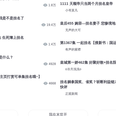
1111 天顺帝只当两个月挂名皇帝
1.8万
小哥莫凡
 我是不是挂名了
皇后455 婉容—挂名妻子 悲惨境地
19.4万
无声的大可
集 生死簿上挂名
第1367集 一起挂名【搜新书：国
1.4万
有声的紫襟
是什么？
皇城第一娇462集 好聚好散+挂名
4928
o冷月浅浅o
年【主页打赏可单集挂名哦~】
挂名躺拿国奖、省奖？斩断利益链
4668
快评
正观新闻
又开挂了
我在末世开了挂