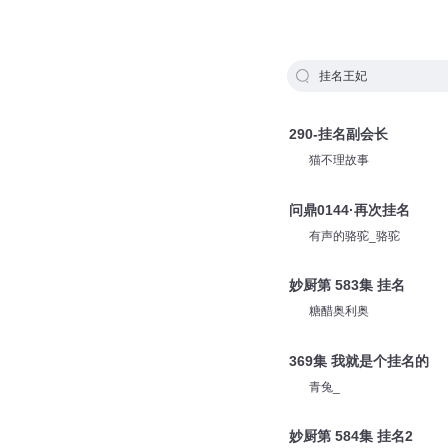
挂名王妃
290-挂名副会长
猫不理故事
问鼎0144·再次挂名
有声的骆驼_骆驼
妙厨第 583集 挂名
糖醋奥利奥
369集 我就是个挂名的
青兔_
妙厨第 584集 挂名2