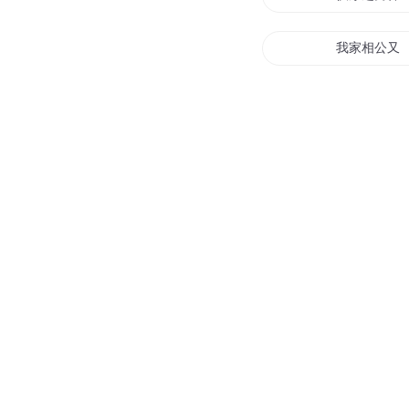
我家相公又
我的宠物开
穿书后我每
当男神开了
我从不开挂
挂天行地