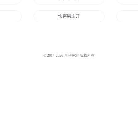
挂了
快穿男主开挂吗
挂了
啊我这开挂的人生
天都想开挂
对不起我开挂了
© 2014-
2026
喜马拉雅 版权所有
挂
这个明星在开挂
开挂异界行