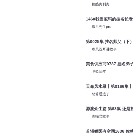
糖醋奥利奥
146#我当尼玛的挂名长老
撒旦先生pro
第0025集 挂名师父（下
春风洗耳讲故事
美食供应商0787 挂名弟
飞歌流年
天命风水录丨第0166集
总算通透了
源渡众生篇 第63集 还是
奇喵君故事
首辅娇医有空间1636 你