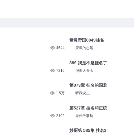
希灵帝国0849挂名
4644
麦疯的思远
889 我是不是挂名了
7216
演播人骨头
第073章 挂名的国君
1.5万
听我说灬
第527章 挂名和正统
2102
异佳故事坊
妙厨第 585集 挂名3