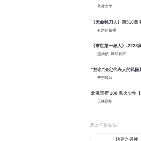
善读文学
《天命赊刀人》第916章
有声的紫襟
《末世第一狠人》-2228
墨嫣然_嫣然有声
“挂名”法定代表人的风险
曹宁说法
北派天师 100 鬼火少
天映剧场
您是不是在找：
快穿之男神