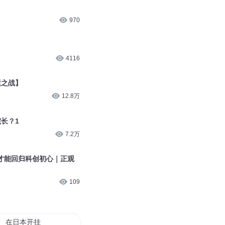
970
4116
运之战】
12.8万
院长？1
7.2万
才能回归科创初心｜正观
109
在日本开挂的日子