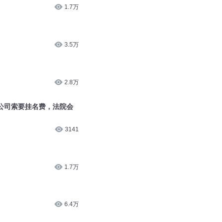
1.7万
3.5万
2.8万
诉公司索要挂名费，法院会
3141
1.7万
6.4万