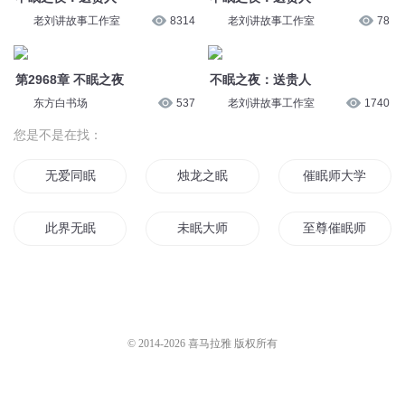
老刘讲故事工作室
8314
老刘讲故事工作室
78
第2968章 不眠之夜
不眠之夜：送贵人
东方白书场
537
老刘讲故事工作室
1740
您是不是在找：
无爱同眠
烛龙之眠
催眠师大学生
此界无眠
未眠大师
至尊催眠师
无眠之国繁星下
永不眠夜
梦眠人生
催眠师的明天
此生无眠
催眠大师
© 2014-
2026
喜马拉雅 版权所有
神明失眠了
是谁长眠于此
在清风中入眠