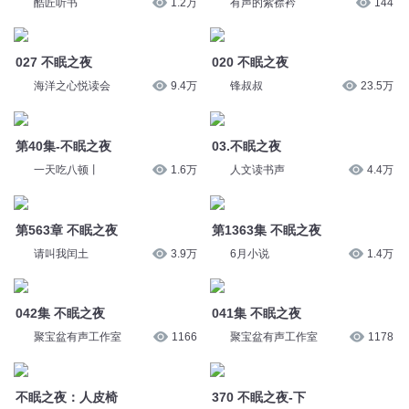
酷匠听书
1.2万
有声的紫襟衿
144
027 不眠之夜
020 不眠之夜
海洋之心悦读会
9.4万
锋叔叔
23.5万
第40集-不眠之夜
03.不眠之夜
一天吃八顿丨
1.6万
人文读书声
4.4万
第563章 不眠之夜
第1363集 不眠之夜
请叫我闰土
3.9万
6月小说
1.4万
042集 不眠之夜
041集 不眠之夜
聚宝盆有声工作室
1166
聚宝盆有声工作室
1178
不眠之夜：人皮椅
370 不眠之夜-下