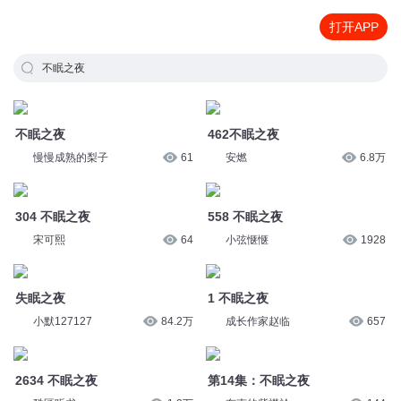
打开APP
不眠之夜
不眠之夜
462不眠之夜
慢慢成熟的梨子
61
安燃
6.8万
304 不眠之夜
558 不眠之夜
宋可熙
64
小弦惬惬
1928
失眠之夜
1 不眠之夜
小默127127
84.2万
成长作家赵临
657
2634 不眠之夜
第14集：不眠之夜