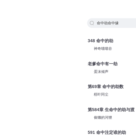
命中劫命中缘
348 命中的劫
神奇喵喵谷
老爹命中有一劫
蛋沫倾声
第69章 命中的劫数
梧叶同尘
第584章 生命中的劫与渡
偷懒的河狸
591 命中注定谁的劫