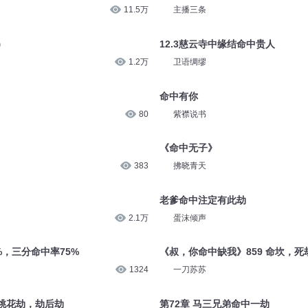
11.5万
主播三条
）
12.3慈云寺中缘结命中贵人
1.2万
卫语绸缪
命中有你
80
紫襟说书
《命中无子》
383
拂晓青天
老爹命中注定有此劫
2.1万
蛋沫倾声
5%，三分命中率75%
《叔，你命中缺我》859 命坎，死
1324
一刀苏苏
 桃花劫，劫后劫
第72章 马三兄弟命中一劫