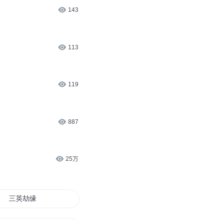
143
113
119
887
25万
三英劫缘