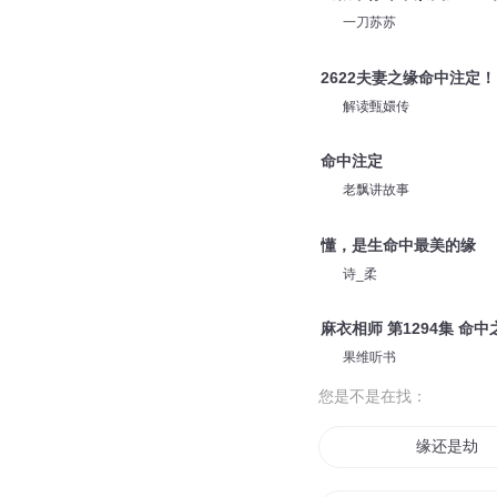
一刀苏苏
2622夫妻之缘命中注定！
解读甄嬛传
命中注定
老飘讲故事
懂，是生命中最美的缘
诗_柔
麻衣相师 第1294集 命中
果维听书
您是不是在找：
缘还是劫