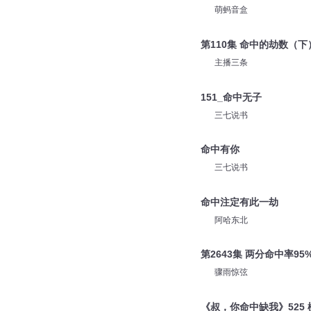
萌蚂音盒
第110集 命中的劫数（下
主播三条
151_命中无子
三七说书
命中有你
三七说书
命中注定有此一劫
阿哈东北
第2643集 两分命中率9
骤雨惊弦
《叔，你命中缺我》525