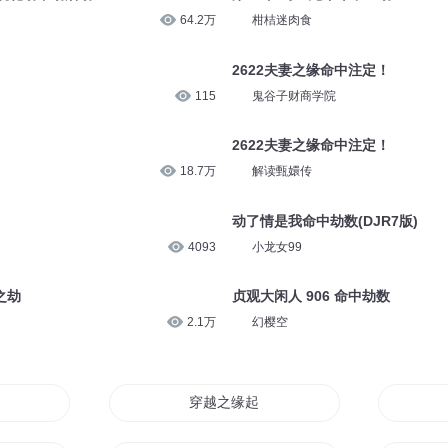
64.2万
柑桔迷肉食
2622夫妻之缘命中注定！
115
鬼谷子财商学院
2622夫妻之缘命中注定！
18.7万
解读甄嬛传
动了情是我命中劫数(DJR7版)
4093
小龙女99
之劫
贞观大闲人 906 命中劫数
2.1万
幻樱空
穿越之缘起天劫