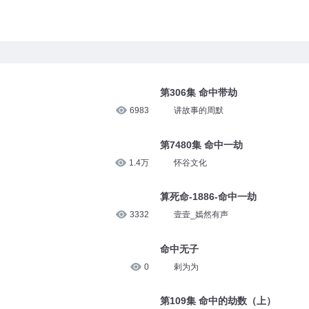
第306集 命中带劫
6983
讲故事的周默
第7480集 命中一劫
1.4万
怀谷文化
算死命-1886-命中一劫
3332
壹壹_嫣然有声
命中无子
0
剌为为
第109集 命中的劫数（上）