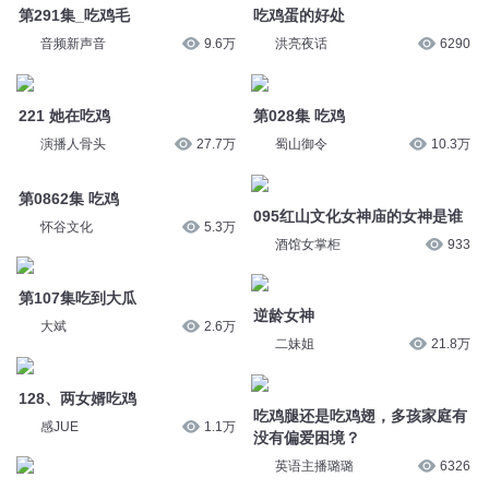
演播人骨头
27.7万
蜀山御令
10.3万
第0862集 吃鸡
095红山文化女神庙的女神是谁
怀谷文化
5.3万
酒馆女掌柜
933
第107集吃到大瓜
逆龄女神
大斌
2.6万
二妹姐
21.8万
128、两女婿吃鸡
吃鸡腿还是吃鸡翅，多孩家庭有
没有偏爱困境？
感JUE
1.1万
英语主播璐璐
6326
吃鱼和吃鸡的差距
157 吉利服吃鸡
曲小奇
17.2万
凤鸣工作室
2873
您是不是在找：
末日狂吃鸡
我和校花吃鸡那些年
在平行世界吃着炸