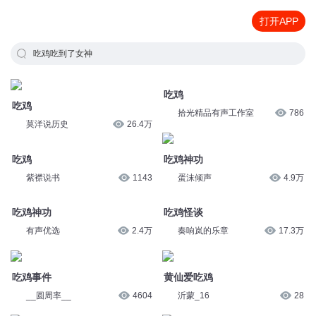
打开APP
吃鸡吃到了女神
吃鸡
吃鸡
莫洋说历史
26.4万
拾光精品有声工作室
786
吃鸡
吃鸡神功
紫襟说书
1143
蛋沫倾声
4.9万
吃鸡神功
吃鸡怪谈
有声优选
2.4万
奏响岚的乐章
17.3万
吃鸡事件
黄仙爱吃鸡
__圆周率__
4604
沂蒙_16
28
出马仙吃鸡
1167 吃鸡！