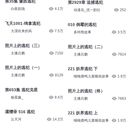
猴子剧社
115
作家乐多多
10.7万
第35集 像抓逃犯
第2929章 追捕逃犯
白夜剧场
4.1万
动漫岛_优一剧社
252
飞天1001-缉拿逃犯
010 倒霉的逃犯
大漠吹来的风
7.5万
多特熊故事
3.5万
照片上的逃犯（三）
照片上的逃犯（二）
主播吕鹏
7150
主播吕鹏
7914
照片上的逃犯（一）
221 妖界逃犯 下
主播吕鹏
8129
呦呦鹿鸣儿童睡前故事
1.9万
第653集 逃犯克星