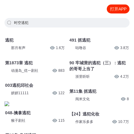
打开APP
时空逃犯
逃犯
491 抓逃犯
那月有声
1.6万
咕噜谷
3.8万
第1873章 逃犯
90 牢城营的逃犯（三）：逃犯
的哥哥上当了
动漫岛_优一剧社
883
浙里听听
4.2万
003逃犯邱社会
第11集 抓逃犯
妍妍11111
122
阅米文化
8
048-擒拿逃犯
【24】逃犯化妆