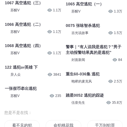
照片上的逃犯（终）
杨晨鑫_
8.4万
主播吕鹏
7663
濯缨录 516 逃犯
221 妖界逃犯 上
云天河
14.3万
呦呦鹿鸣儿童睡前故事
1.9万
1067 高空逃犯（三）
1065 高空逃犯（一）
苏醒V
1.1万
苏醒V
1.3万
1066 高空逃犯（二）
0075 张咏智杀逃犯
苏醒V
1.1万
吉光说故事
1.5万
1068 高空逃犯（四）
警事｜“有人说我是逃犯？”男子
苏醒V
1.1万
主动报警结果真的是逃犯”
封面新闻
84
122 逃犯or英雄 下