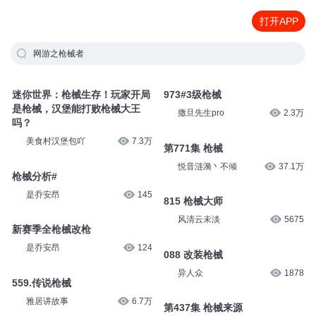
打开APP
网游之枪械者
迷你世界：枪械生存！玩家开局
973#3级枪械
是枪械，汉堡能打败枪械大王
撒旦先生pro
2.3万
吗？
美食村汉堡包吖
7.3万
第771集 枪械
悦音涟漪丶不倾
37.1万
枪械分析#
是乔安昂
145
815 枪械大师
风清云未淡
5675
新赛季全枪械改枪
是乔安昂
124
088 改装枪械
异人众
1878
559.传说枪械
雅居讲故事
6.7万
第437集 枪械来源