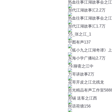
热血往事江湖故事会之江林
加代江湖故事汇
2.2万
热血往事江湖故事会之江林
加代江湖故事汇
1.7万
55_张之江_1
中图有声
137
《狐小九之江湖奇谭》上
东海小学广播站
2.7万
79.聊斋之江中
力哥讲故事
2万
花哥开皮之江北残龙
拾光精品有声工作室
588
郑锡 送客之江西
秋语荷塘
156