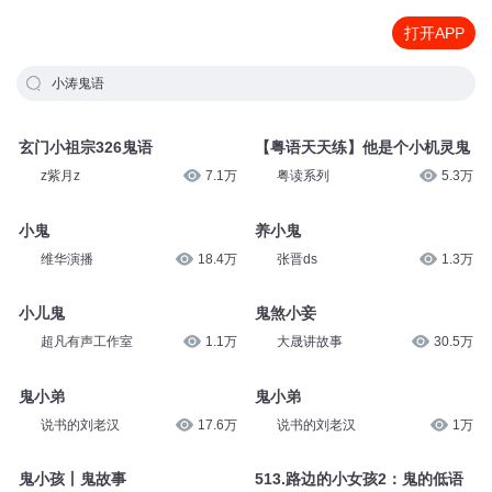
打开APP
小涛鬼语
玄门小祖宗326鬼语
【粤语天天练】他是个小机灵鬼
z紫月z
7.1万
粤读系列
5.3万
小鬼
养小鬼
维华演播
18.4万
张晋ds
1.3万
小儿鬼
鬼煞小妾
超凡有声工作室
1.1万
大晟讲故事
30.5万
鬼小弟
鬼小弟
说书的刘老汉
17.6万
说书的刘老汉
1万
鬼小孩丨鬼故事
513.路边的小女孩2：鬼的低语