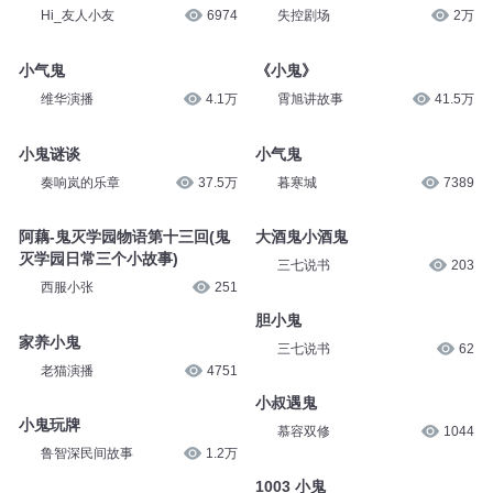
Hi_友人小友
6974
失控剧场
2万
小气鬼
《小鬼》
维华演播
4.1万
霄旭讲故事
41.5万
小鬼谜谈
小气鬼
奏响岚的乐章
37.5万
暮寒城
7389
阿藕-鬼灭学园物语第十三回(鬼
大酒鬼小酒鬼
灭学园日常三个小故事)
三七说书
203
西服小张
251
胆小鬼
家养小鬼
三七说书
62
老猫演播
4751
小叔遇鬼
小鬼玩牌
慕容双修
1044
鲁智深民间故事
1.2万
1003 小鬼