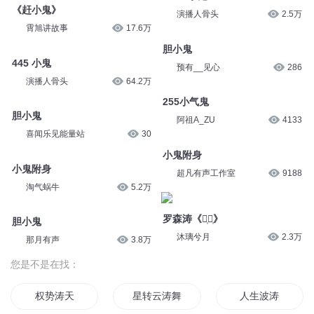
《赶小鬼》
演播人骨头
2.5万
霄旭讲故事
17.6万
胆小鬼
445 小鬼
预有__见心
286
演播人骨头
64.2万
255小气鬼
胆小鬼
阿祖A_ZU
4133
喜闻乐见能量站
30
小鬼附身
小鬼附身
超凡有声工作室
9188
淘气蜗牛
5.2万
罗森涛《小᷂孩᷂》
胆小鬼
沐璃兮月
2.3万
那月有声
3.8万
您是不是在找：
权势涛天
星转云涛舞千帆
人生波涛