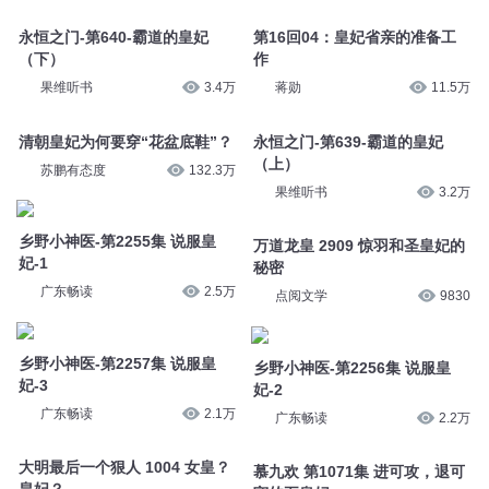
永恒之门-第640-霸道的皇妃
第16回04：皇妃省亲的准备工
（下）
作
果维听书
3.4万
蒋勋
11.5万
清朝皇妃为何要穿“花盆底鞋”？
永恒之门-第639-霸道的皇妃
（上）
苏鹏有态度
132.3万
果维听书
3.2万
乡野小神医-第2255集 说服皇
万道龙皇 2909 惊羽和圣皇妃的
妃-1
秘密
广东畅读
2.5万
点阅文学
9830
乡野小神医-第2257集 说服皇
乡野小神医-第2256集 说服皇
妃-3
妃-2
广东畅读
2.1万
广东畅读
2.2万
大明最后一个狠人 1004 女皇？
慕九欢 第1071集 进可攻，退可