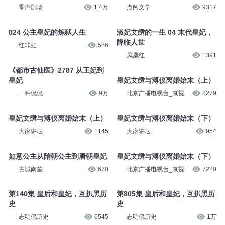
零声剧场
1.4万
点阅文学
9317
024 公主皇妃的炼狱人生
淑妃文绣的一生 04 末代皇妃，
降临人世
红非虹
586
凤凰红
1391
《都市古仙医》2787 从王妃到
皇妃
皇妃文绣与溥仪离婚始末（上）
一种侃侃
9万
北京广播电视台_京视
8279
皇妃文绣与溥仪离婚始末（上）
皇妃文绣与溥仪离婚始末（下）
大家讲坛
1145
大家讲坛
954
如意公主从隋朝公主到唐朝皇妃
皇妃文绣与溥仪离婚始末（下）
古城南笙
670
北京广播电视台_京视
7220
第140集 皇后和皇妃，互扒黑历
第805集 皇后和皇妃，互扒黑历
史
史
志明侃历史
6545
志明侃历史
1万