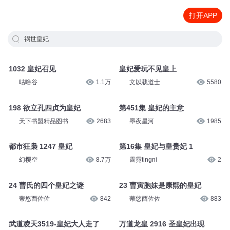
打开APP
祸世皇妃
1032 皇妃召见
皇妃爱玩不见皇上
咕噜谷
1.1万
文以载道士
5580
198 欲立孔四贞为皇妃
第451集 皇妃的主意
天下书盟精品图书
2683
墨夜星河
1985
都市狂枭 1247 皇妃
第16集 皇妃与皇贵妃 1
幻樱空
8.7万
霆霓tingni
2
24 曹氏的四个皇妃之谜
23 曹寅胞妹是康熙的皇妃
蒂悠酉佐佐
842
蒂悠酉佐佐
883
武道凌天3519-皇妃大人走了
万道龙皇 2916 圣皇妃出现