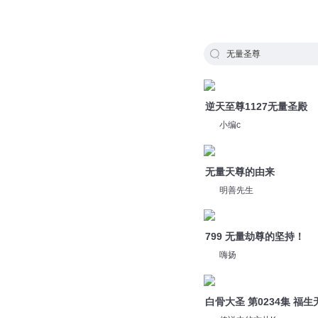
无量圣尊
逆天至尊1127无量圣殿
小编c
无量天尊的由来
明善先生
799 无量劫尊的坚持！
嗨扬
白骨大圣 第0234集 福
传说中的方片K
775 手刃无量劫尊分身？