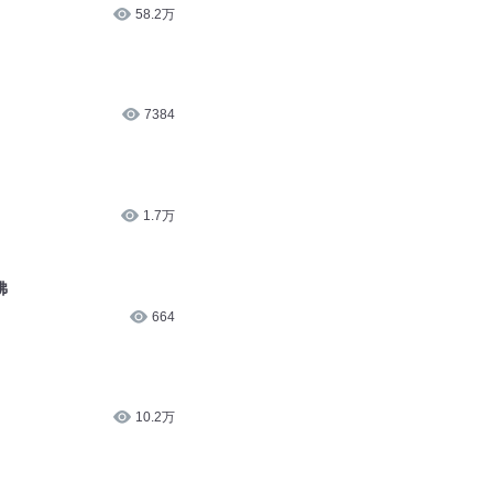
1.7万
佛
664
10.2万
1091
8932
无量你个大天尊