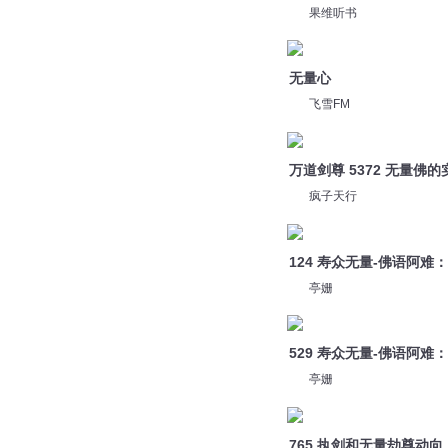
疯子天行
124 寿众无量-佛语阿难
亭姗
529 寿众无量-佛语阿难
亭姗
765 执剑和无量劫尊动向！
嗨扬
757 战胜无量劫尊的唯一
嗨扬
您是不是在找：
量子战神