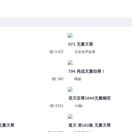
071 无量天尊
5.9万
天辰有声故事
794 再战无量劫尊！
382
嗨扬
逆天至尊1044无量幽宫
6331
小编c
生无量天尊
遮天 第163集 无量天尊
11.7万
反舌鸟文化
重生之都市仙尊2765-无量