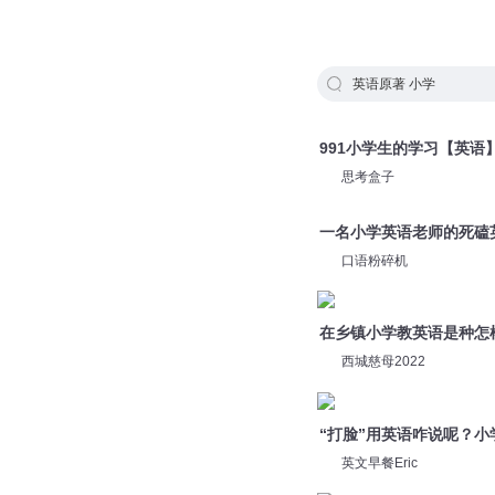
英语原著 小学
991小学生的学习【英语
思考盒子
一名小学英语老师的死磕英
口语粉碎机
在乡镇小学教英语是种怎
西城慈母2022
“打脸”用英语咋说呢？小
英文早餐Eric
原著开篇003