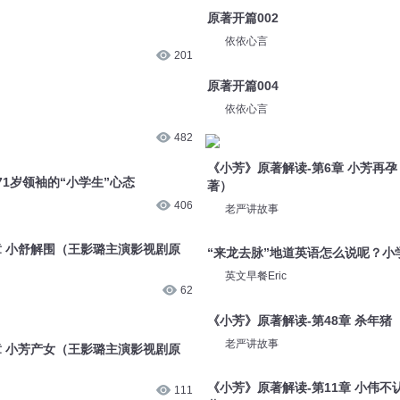
201
依依心言
原著开篇004
482
依依心言
71岁领袖的“小学生”心态
《小芳》原著解读-第6章 小芳再
著）
406
老严讲故事
章 小舒解围（王影璐主演影视剧原
“来龙去脉”地道英语怎么说呢？小
62
英文早餐Eric
章 小芳产女（王影璐主演影视剧原
《小芳》原著解读-第48章 杀年
老严讲故事
111
《小芳》原著解读-第11章 小伟
章 小姚相亲（王影璐主演影视剧原
著）
老严讲故事