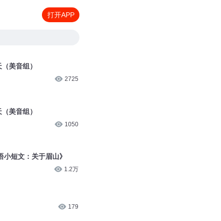
打开APP
天（美音组）
2725
天（美音组）
1050
语小短文：关于眉山》
1.2万
179