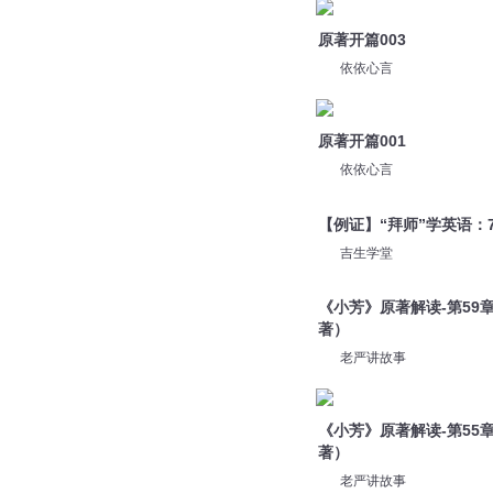
依依心言
原著开篇001
依依心言
【例证】“拜师”学英语：
吉生学堂
《小芳》原著解读-第59
著）
老严讲故事
《小芳》原著解读-第55
著）
老严讲故事
《小芳》原著解读-第43
著）