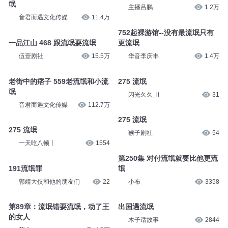
氓
主播吕鹏
1.2万
音君而遇文化传媒
11.4万
752起裸游馆--没有最流氓只有
一品江山 468 跟流氓耍流氓
更流氓
伍壹剧社
15.5万
华音李庆丰
1.4万
老街中的痞子 559老流氓和小流
275 流氓
氓
闪光久久_ii
31
音君而遇文化传媒
112.7万
275 流氓
275 流氓
猴子剧社
54
一天吃八顿丨
1554
第250集 对付流氓就要比他更流
191流氓罪
氓
郭靖大侠和他的朋友们
22
小布
3358
第89章：流氓错耍流氓，动了王
出国遇流氓
的女人
木子话故事
2844