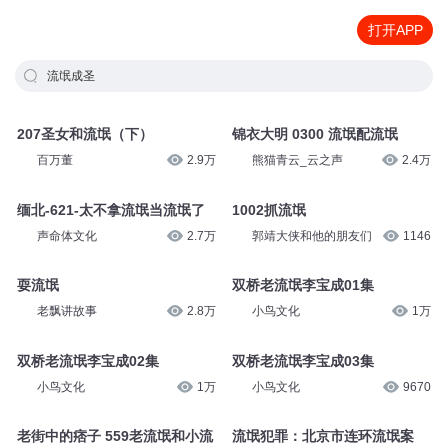
打开APP
流氓成圣
207圣女和流氓（下）
锦衣大明 0300 流氓配流氓
百万董
2.9万
熊猫青云_云之声
2.4万
缅北-621-太不拿流氓当流氓了
1002抓流氓
声命体文化
2.7万
郭靖大侠和他的朋友们
1146
耍流氓
双桥老流氓李宝成01集
老飘讲故事
2.8万
小鸟文化
1万
双桥老流氓李宝成02集
双桥老流氓李宝成03集
小鸟文化
1万
小鸟文化
9670
老街中的痞子 559老流氓和小流
流氓犯罪：北京市连环流氓案