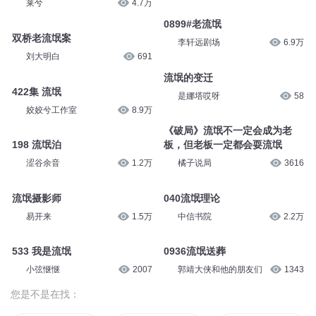
莱兮
4.7万
0899#老流氓
双桥老流氓案
李轩远剧场
6.9万
刘大明白
691
流氓的变迁
422集 流氓
是娜塔哎呀
58
姣姣兮工作室
8.9万
《破局》流氓不一定会成为老
198 流氓泊
板，但老板一定都会耍流氓
涩谷余音
1.2万
橘子说局
3616
流氓摄影师
040流氓理论
易开来
1.5万
中信书院
2.2万
533 我是流氓
0936流氓送葬
小弦惬惬
2007
郭靖大侠和他的朋友们
1343
您是不是在找：