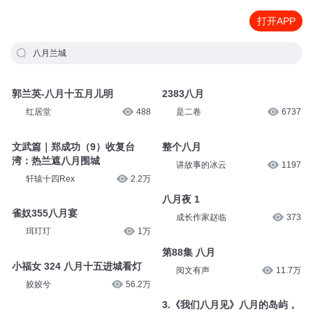
打开APP
八月兰城
郭兰英-八月十五月儿明
2383八月
红居堂
488
是二卷
6737
文武篇｜郑成功（9）收复台
整个八月
湾：热兰遮八月围城
讲故事的冰云
1197
轩辕十四Rex
2.2万
八月夜 1
雀奴355八月宴
成长作家赵临
373
珥玎玎
1万
第88集 八月
小福女 324 八月十五进城看灯
阅文有声
11.7万
姣姣兮
56.2万
3.《我们八月见》八月的岛屿，