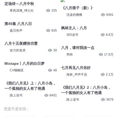
定场诗～八月中秋
《八月筛子（新）》
寒风清漪_绅士社
155
活泼的狒狒
9391
第45集 八月八日
枫林主人：八月
淼贝有声
935
365读书
8.6万
八月十五夜赠张功曹
八月，请对我淡一点
奋力的老虎
39
李峙
17.6万
Mixtape丨八月的白日梦
七月再见八月你好
CV蝈蝈亚
48
海林_声声不息
2.1万
《我们八月见》上：八月小岛，
《我们八月见》2：八月小岛，
一个孤独的女人有了艳遇
一个孤独的女人有了艳遇
路上读书
8401
路上读书
3676
您是不是在找：