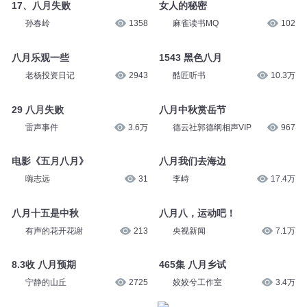
17、八月失败
女人的秘密
孙春岭
1358
麻雀读书MQ
102
八月乐观一些
1543 黑色八月
老杨投资日记
2943
酷匠听书
10.3万
29 八月失败
八月中秋赏岳节
雷声事件
3.6万
德云社郭德纲相声VIP
967
电影《五月八月》
八月我们去海边
嗨志远
31
李峙
17.4万
八月十五是中秋
八月八，运动吧！
有声的花开花谢
213
央视新闻
7.1万
8.3收 八月预期
465集 八月乡试
宁静的山丘
2725
姣姣兮工作室
3.4万