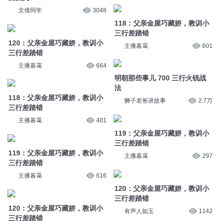
明朝那些事儿 700 三行火铳战
118：父亲金屋巧藏娇，教训小
法
三行差踏错
狮子老爸讲故事
2.7万
主播暮霭
401
119：父亲金屋巧藏娇，教训小
119：父亲金屋巧藏娇，教训小
三行差踏错
三行差踏错
主播暮霭
297
主播暮霭
616
120：父亲金屋巧藏娇，教训小
120：父亲金屋巧藏娇，教训小
三行差踏错
三行差踏错
有声人如玉
1142
主播暮霭
374
118：父亲金屋巧藏娇，教训小
119：父亲金屋巧藏娇，教训小
三行差踏错
三行差踏错
有声人如玉
1091
有声人如玉
1255
“外卖诗人”王计兵给杜甫写三行
杜诗是从唐朝穿越而来的“答案
情书：“草堂云烟早已熬成岁月
之书”，陈更“三行情书”寄杜甫