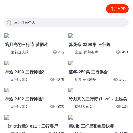
打开APP
三行诗三个人
给月亮的三行诗-黄丽玲
算死命-3290集-三行阵
烟花迷人眼
4万
壹壹_嫣然有声
940
神途 2493 三行神通2
盛华-259集 三行俱全
演播人骨头
4979
初夏言情剧场
2.9万
神途 2492 三行神通1
给月亮的三行诗 (Live) - 王泓昊
演播人骨头
4830
杭州大石头
124
《九龙拉棺》611：三行邪尸
第6集 三行里张象卖快餐
慕思维Sir
16.5万
星海竹
3376
三行诗歌，纸短情长，你想对老