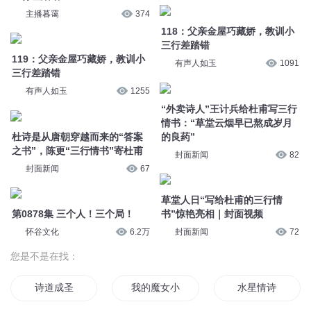
的良药”
封面新闻
67
封面新闻
82
第0878集 三个人！三个局！
草堂人日“写给杜甫的三行情
怀谷文化
6.2万
书”惊艳亮相｜封面视频
封面新闻
72
您是不是在找：
诗道成圣
我的魔女小诗诗
水星情诗
若有所诗
云中诗集
穿越而来的诗人
歌者之诗
这不是诗歌
诗龙在云天
诗仙词圣
为你行诗
诗与诗语
© 2014-
2026
喜马拉雅 版权所有
后青春时代的诗
诗歌人生
人间诗者