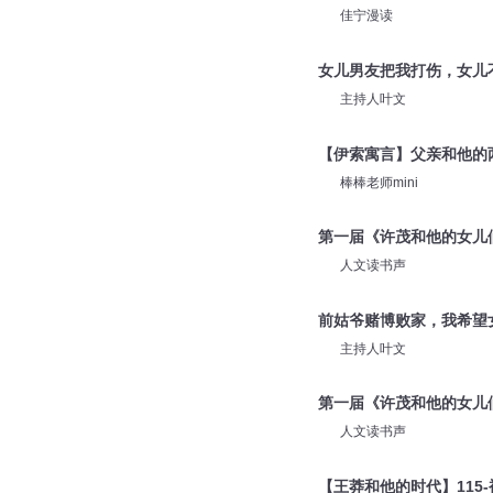
佳宁漫读
女儿男友把我打伤，女儿
主持人叶文
【伊索寓言】父亲和他的
棒棒老师mini
第一届《许茂和他的女儿们
人文读书声
前姑爷赌博败家，我希望
主持人叶文
第一届《许茂和他的女儿们
人文读书声
【王莽和他的时代】115