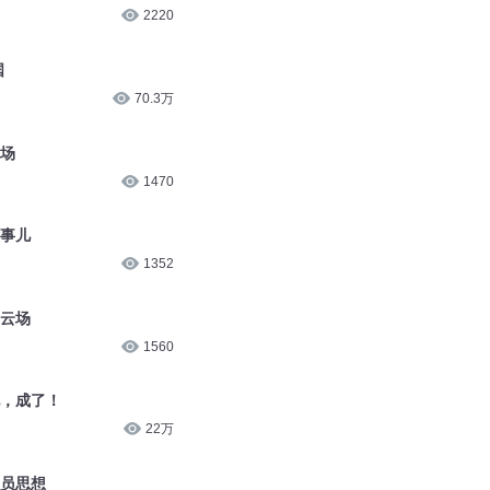
2220
国
70.3万
赶场
1470
婚事儿
1352
连云场
1560
他，成了！
22万
社员思想