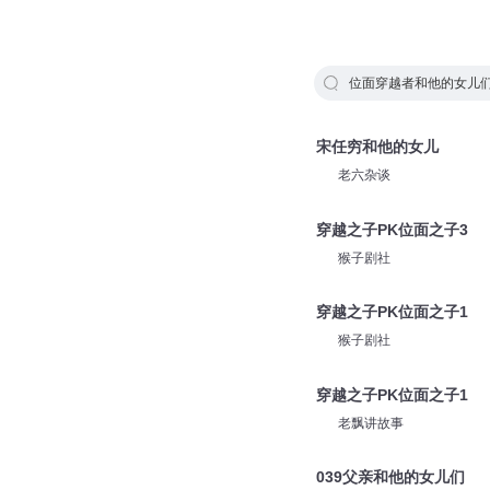
位面穿越者和他的女儿
宋任穷和他的女儿
老六杂谈
穿越之子PK位面之子3
猴子剧社
穿越之子PK位面之子1
猴子剧社
穿越之子PK位面之子1
老飘讲故事
039父亲和他的女儿们