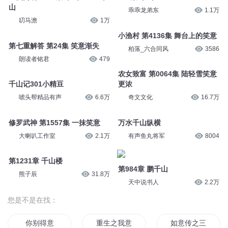
山
乖乖龙弟东
1.1万
叨马澹
1万
小渔村 第4136集 舞台上的笑意
第七重解答 第24集 笑意渐失
柏落_六合同风
3586
朗读者铭君
479
农女致富 第0064集 陆轻雪笑意
千山记301小精豆
更浓
唬头帮精品有声
6.6万
奇文文化
16.7万
修罗武神 第1557集 一抹笑意
万水千山纵横
大喇叭工作室
2.1万
有声鱼丸将军
8004
第1231章 千山楼
第984章 鹏千山
熊子辰
31.8万
天中说书人
2.2万
您是不是在找：
你别得意
重生之我意成仙
如意传之三生