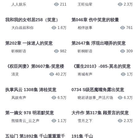
人人娱乐
211
王旺仙辈
2.3万
我和我的女邻居258（笑意）
第046章 伤中笑意的较量
大白叔叔和你
1.6万
相伴故事
761
第202章 一抹迷人的笑意
第2647集 浮现出嘲弄的笑意
昕桐昕语
982
昕桐昕语
309
《权臣闲妻》第0607集-笑意楼
《重生2010》-085-莫名的笑意
清灵
40.2万
将城有声
1万
执掌风云 1308集 涛桂笑意
0734 S级恶魔嘴角露出笑意
凤娱有声
6.5万
晓岩讲故事_声活片场
6.3万
第一嫡女 978 明若默笑意
大仵作 第317集 顾景言的笑意
熊猫青云_云之声
1.1万
雪月之下
2.3万
五仙门 第1892集 千山重重重千
191集 千山