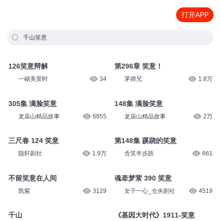
打开APP
千山笑意
126笑意辩解
第296章 笑意！
一砌美景时
34
茅师兄
1.8万
305集 满脸笑意
148集 满脸笑意
龙庙山精品故事
6855
龙庙山精品故事
2万
三尺春 124 笑意
第148集 蹊跷的笑意
隐轩剧社
1.9万
含笑半步跌
661
不留笑意在人间
魂牵梦萦 390 笑意
凯紫
3129
女子一心_仓央剧社
4519
千山
《基因大时代》1911-笑意