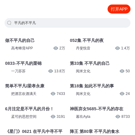
打开APP
平凡的不平凡
做不平凡的自己
052集 不平凡的夜
高考蜂背APP
2万
丹斐悦音
1.4万
0833-不平凡的栗锦
第33集 不平凡的自己
一刀苏苏
13.8万
阅米文化
50
简单不平凡Ⅰ梁孝永康
第18集 如此不平凡的事
把酒言欢酒满天
7433
阅米文化
24
6月注定是不平凡的月份！
神医弃女5685-不平凡的存在
孟可的思想空间
3191
暮玖Ayla
8733
《星门》0621 在平凡中寻不平
降王 第80章 不平凡的食水