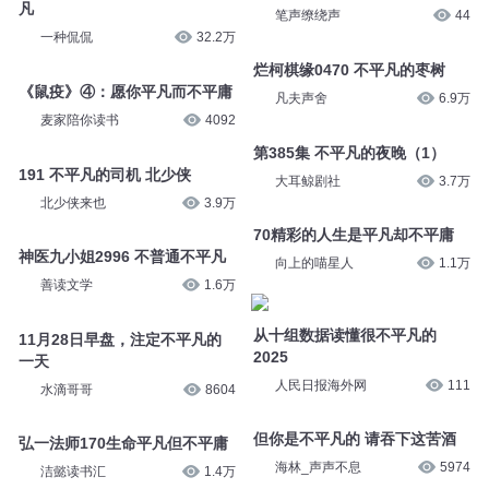
凡
笔声缭绕声
44
一种侃侃
32.2万
烂柯棋缘0470 不平凡的枣树
《鼠疫》④：愿你平凡而不平庸
凡夫声舍
6.9万
麦家陪你读书
4092
第385集 不平凡的夜晚（1）
191 不平凡的司机 北少侠
大耳鲸剧社
3.7万
北少侠来也
3.9万
70精彩的人生是平凡却不平庸
神医九小姐2996 不普通不平凡
向上的喵星人
1.1万
善读文学
1.6万
从十组数据读懂很不平凡的
11月28日早盘，注定不平凡的
2025
一天
人民日报海外网
111
水滴哥哥
8604
但你是不平凡的 请吞下这苦酒
弘一法师170生命平凡但不平庸
海林_声声不息
5974
洁懿读书汇
1.4万