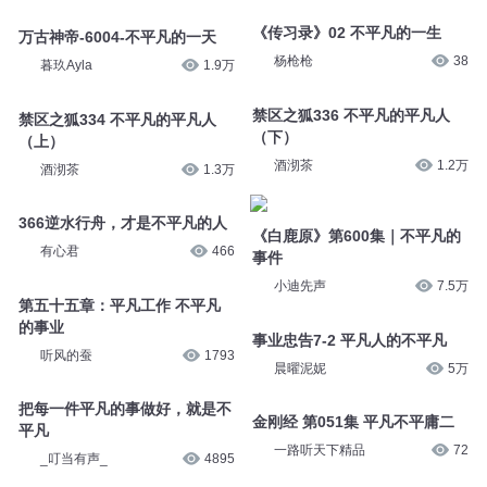
《传习录》02 不平凡的一生
万古神帝-6004-不平凡的一天
杨枪枪
38
暮玖Ayla
1.9万
禁区之狐336 不平凡的平凡人
禁区之狐334 不平凡的平凡人
（下）
（上）
酒沏茶
1.2万
酒沏茶
1.3万
366逆水行舟，才是不平凡的人
《白鹿原》第600集｜不平凡的
有心君
466
事件
小迪先声
7.5万
第五十五章：平凡工作 不平凡
的事业
事业忠告7-2 平凡人的不平凡
听风的蚕
1793
晨曜泥妮
5万
把每一件平凡的事做好，就是不
金刚经 第051集 平凡不平庸二
平凡
一路听天下精品
72
_叮当有声_
4895