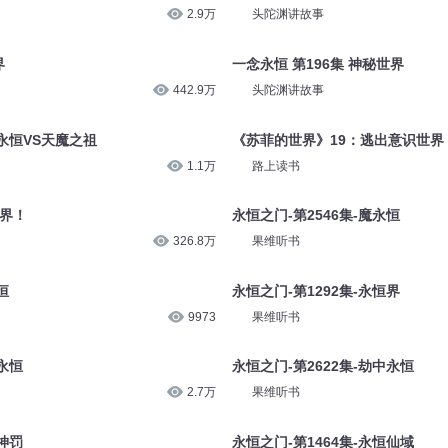
2.9万
头陀渊讲故事
界
一念永恒 第196集 神秘世界
442.9万
头陀渊讲故事
成永恒VS天魔之祖
《苏菲的世界》19：逃出意识世界
1.1万
路上读书
世界！
永恒之门-第2546集-魔永恒
326.8万
果维听书
恒
永恒之门-第1292集-永恒界
9973
果维听书
永恒
永恒之门-第2622集-劫中永恒
2.7万
果维听书
神罚
永恒之门-第1464集-永恒仙域