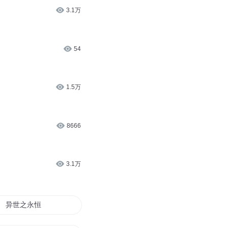
3.1万
54
1.5万
8666
3.1万
异世之永恒剑道