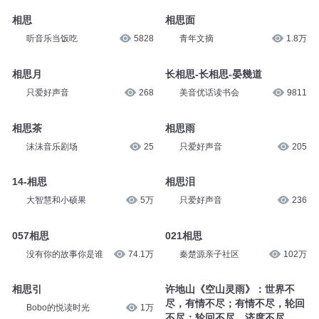
相思
相思面
听音乐当饭吃
5828
青年文摘
1.8万
相思月
长相思-长相思-晏幾道
只爱好声音
268
美音优话读书会
9811
相思茶
相思雨
沫沫音乐剧场
25
只爱好声音
205
14-相思
相思泪
大智慧和小硕果
5万
只爱好声音
236
057相思
021相思
没有你的故事你是谁
74.1万
秦楚源亲子社区
102万
相思引
许地山《空山灵雨》：世界不
尽，有情不尽；有情不尽，轮回
Bobo的悦读时光
1万
不尽；轮回不尽，济度不尽