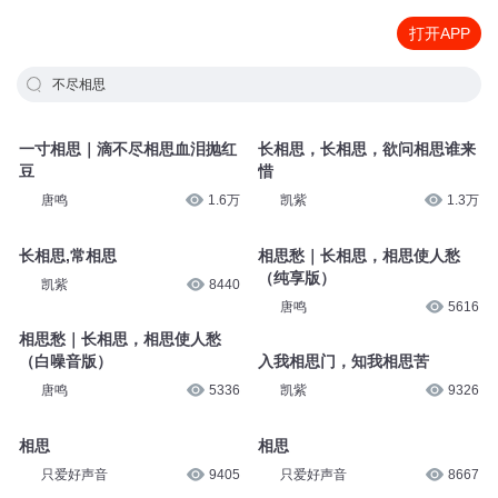
打开APP
不尽相思
一寸相思｜滴不尽相思血泪抛红
长相思，长相思，欲问相思谁来
豆
惜
唐鸣
1.6万
凯紫
1.3万
长相思,常相思
相思愁｜长相思，相思使人愁
（纯享版）
凯紫
8440
唐鸣
5616
相思愁｜长相思，相思使人愁
（白噪音版）
入我相思门，知我相思苦
唐鸣
5336
凯紫
9326
相思
相思
只爱好声音
9405
只爱好声音
8667