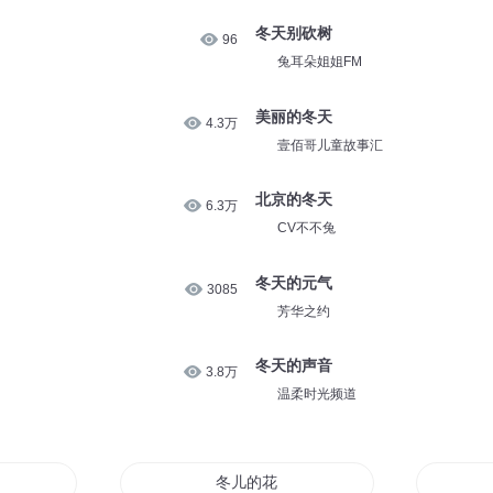
冬天别砍树
96
兔耳朵姐姐FM
美丽的冬天
4.3万
壹佰哥儿童故事汇
北京的冬天
6.3万
CV不不兔
冬天的元气
3085
芳华之约
冬天的声音
3.8万
温柔时光频道
太冷
冬儿的花