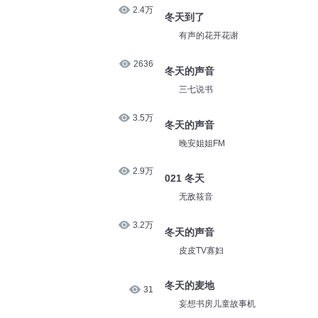
2.4万
冬天到了
有声的花开花谢
2636
冬天的声音
三七说书
3.5万
冬天的声音
晚安姐姐FM
2.9万
021 冬天
无敌筱音
3.2万
冬天的声音
皮皮TV寡妇
冬天的麦地
31
妄想书房儿童故事机