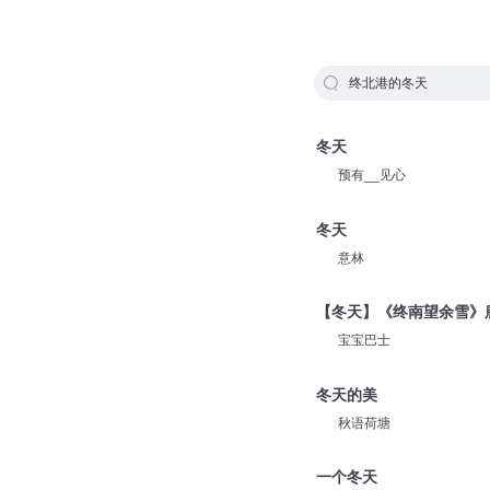
终北港的冬天
冬天
预有__见心
冬天
意林
【冬天】《终南望余雪》唐
宝宝巴士
冬天的美
秋语荷塘
一个冬天