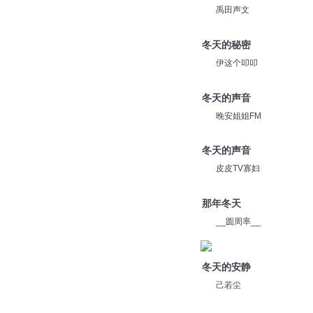
禹田声文
冬天的秘密
伊这个叩叩
冬天的声音
晚安姐姐FM
冬天的声音
皮皮TV寡妇
那年冬天
__圆周率__
冬天的安静
己若尘