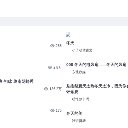
冬天
288
小子萌读古文
008 冬天的电风扇——冬天的风扇
2.8万
东北数媒
·祖咏-终南阴岭秀
别抱怨夏天太热冬天太冷，因为你
136.2万
怀念夏
明悟萝卜吗
175
冬天的美
秋语荷塘