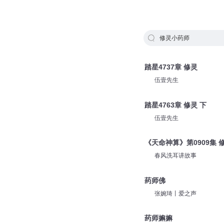
修灵小药师
踏星4737章 修灵
伍壹先生
踏星4763章 修灵 下
伍壹先生
《天命神算》第0909集 
春风洗耳讲故事
药师佛
张婉琦丨爱之声
药师嫲嫲