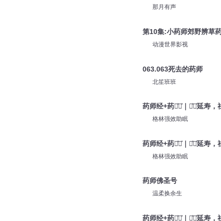
那月有声
第10集:小药师郊野辨草
动漫世界影视
063.063死去的药师
北笙班班
药师经+药师͗咒͗｜消͗灾͗延寿
格林强效助眠
药师经+药师͗咒͗｜消͗灾͗延寿
格林强效助眠
药师佛圣号
温柔换余生
药师经+药师͗咒͗｜消͗灾͗延寿