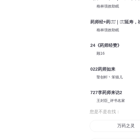
格林强效助眠
药师经+药师͗咒͗｜消͗灾͗延寿
格林强效助眠
24《药师经赞》
顾16
022药师如来
聖创軒丶笨猫儿
727李药师来访2
王封臣_评书名家
您是不是在找：
万药之灵