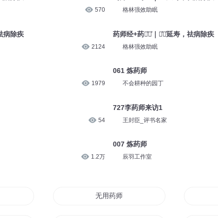
570
格林强效助眠
，祛病除疾
药师经+药师͗咒͗｜消͗灾͗延寿，祛病除疾
2124
格林强效助眠
061 炼药师
1979
不会耕种的园丁
727李药师来访1
54
王封臣_评书名家
007 炼药师
1.2万
辰羽工作室
无用药师