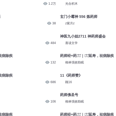
1.2万
光合积木
药
玄门小霉神 556 炼药师
38
z紫月z
神医九小姐2711 神药师盛会
484
善读文学
，祛病除疾
药师经+药师͗咒͗｜消͗灾͗延寿，祛病除疾
132
格林强效助眠
，祛病除疾
11《药师赞》
686
顾16
药师佛圣号
106
格林强效助眠
，祛病除疾
药师经+药师͗咒͗｜消͗灾͗延寿，祛病除疾