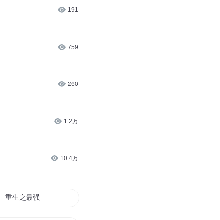
191
759
260
1.2万
10.4万
重生之最强药神