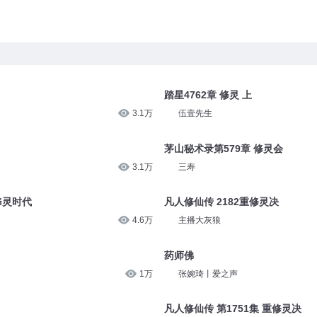
踏星4762章 修灵 上
3.1万
伍壹先生
茅山秘术录第579章 修灵会
3.1万
三寿
修灵时代
凡人修仙传 2182重修灵决
4.6万
主播大灰狼
药师佛
1万
张婉琦丨爱之声
凡人修仙传 第1751集 重修灵决