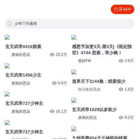
打开APP
少帝77天索情
玄天武帝0416探索
感恩节加更3天-第3天|《医妃惊
世》4744 思索，帝少枫！
麦疯的思远
25.2万
楚婷FM
3.9万
玄天武帝1456少主
道界天下3144集：线索很少
麦疯的思远
6.9万
白小生白又白
1.8万
玄天武帝727少神主
玄天武帝1629以多欺少
麦疯的思远
16.1万
麦疯的思远
6.2万
玄天武帝727少神主
九转帝尊854天元神药的线索
麦疯的思远
5.5万
花溪小说
6.9万
玄天武帝1163少爷回府