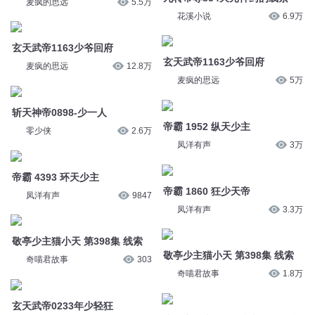
玄天武帝1163少爷回府
麦疯的思远
12.8万
麦疯的思远
5万
斩天神帝0898-少一人
帝霸 1952 纵天少主
零少侠
2.6万
凤洋有声
3万
帝霸 4393 环天少主
帝霸 1860 狂少天帝
凤洋有声
9847
凤洋有声
3.3万
敬亭少主猫小天 第398集 线索
敬亭少主猫小天 第398集 线索
奇喵君故事
303
奇喵君故事
1.8万
玄天武帝0233年少轻狂
少年中国史371、情痴天子顺治
麦疯的思远
33.6万
帝
谢涛叔叔讲故事
4.7万
玄天武帝0416探索（多多分
享）
万古天帝-4492-尹风鬼少
麦疯的思远
7.2万
暮玖Ayla
2.4万