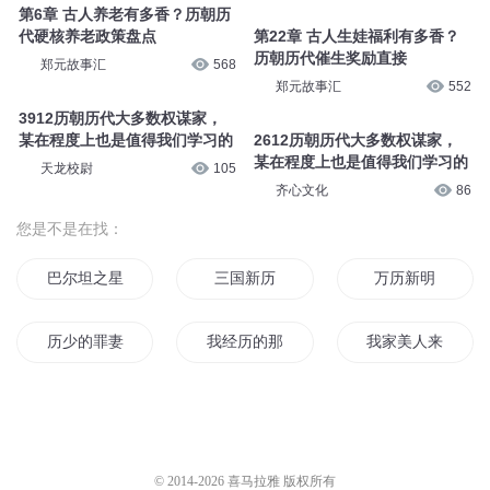
第6章 古人养老有多香？历朝历
代硬核养老政策盘点
第22章 古人生娃福利有多香？
历朝历代催生奖励直接
郑元故事汇
568
郑元故事汇
552
3912历朝历代大多数权谋家，
某在程度上也是值得我们学习的
2612历朝历代大多数权谋家，
某在程度上也是值得我们学习的
天龙校尉
105
齐心文化
86
您是不是在找：
巴尔坦之星的来历
三国新历
万历新明
历少的罪妻
我经历的那几年
我家美人来历不明
仙尊历凡记
历劫成仙
创世神的经历
都曾经历
新历元年
美国生活经历
© 2014-
2026
喜马拉雅 版权所有