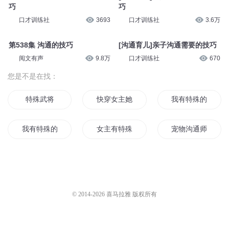
巧
巧
口才训练社
3693
口才训练社
3.6万
第538集 沟通的技巧
[沟通育儿]亲子沟通需要的技巧
阅文有声
9.8万
口才训练社
670
您是不是在找：
特殊武将
快穿女主她有特殊的报国技巧
我有特殊的跑路技
我有特殊的咳血技巧
女主有特殊外挂技巧
宠物沟通师
我有特殊的超度技巧
我有特殊的破案技巧
快穿我有特殊的虐
反派有特殊的作死技巧
我有特殊的治疗技巧
我有特殊的高冷技
© 2014-
2026
喜马拉雅 版权所有
我有特殊阅读技巧
沟通系统
我有特殊的算命技