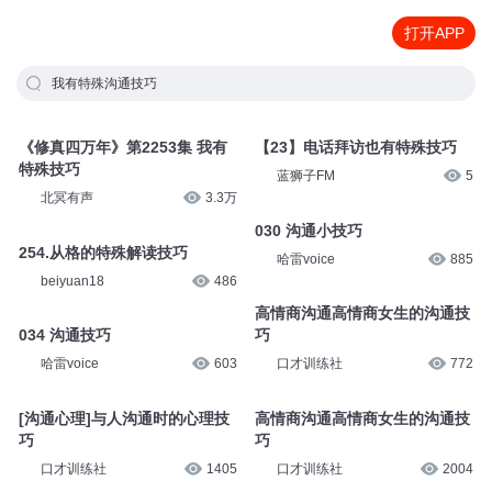
打开APP
我有特殊沟通技巧
《修真四万年》第2253集 我有
【23】电话拜访也有特殊技巧
特殊技巧
蓝狮子FM
5
北冥有声
3.3万
030 沟通小技巧
254.从格的特殊解读技巧
哈雷voice
885
beiyuan18
486
高情商沟通高情商女生的沟通技
034 沟通技巧
巧
哈雷voice
603
口才训练社
772
[沟通心理]与人沟通时的心理技
高情商沟通高情商女生的沟通技
巧
巧
口才训练社
1405
口才训练社
2004