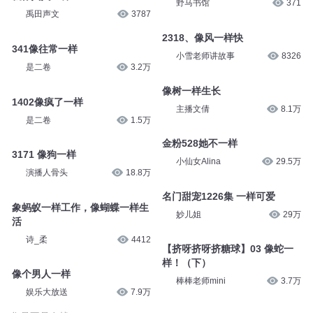
野马书馆
371
禹田声文
3787
2318、像风一样快
341像往常一样
小雪老师讲故事
8326
是二卷
3.2万
像树一样生长
1402像疯了一样
主播文倩
8.1万
是二卷
1.5万
金粉528她不一样
3171 像狗一样
小仙女Alina
29.5万
演播人骨头
18.8万
名门甜宠1226集 一样可爱
象蚂蚁一样工作，像蝴蝶一样生
妙儿姐
29万
活
诗_柔
4412
【挤呀挤呀挤糖球】03 像蛇一
样！（下）
像个男人一样
棒棒老师mini
3.7万
娱乐大放送
7.9万