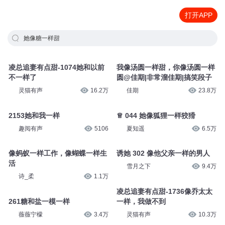
打开APP
她像糖一样甜
凌总追妻有点甜-1074她和以前
我像汤圆一样甜，你像汤圆一样
不一样了
圆@佳期|非常溜佳期|搞笑段子
灵猫有声
16.2万
佳期
23.8万
2153她和我一样
♕ 044 她像狐狸一样狡猾
趣阅有声
5106
夏知遥
6.5万
像蚂蚁一样工作，像蝴蝶一样生
诱她 302 像他父亲一样的男人
活
雪月之下
9.4万
诗_柔
1.1万
凌总追妻有点甜-1736像乔太太
261糖和盐一模一样
一样，我做不到
薇薇宁檬
3.4万
灵猫有声
10.3万