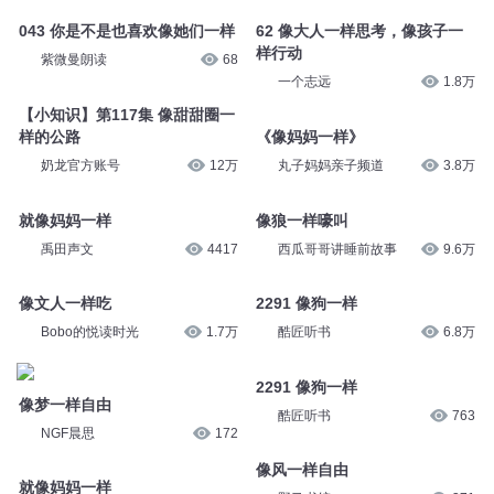
043 你是不是也喜欢像她们一样
62 像大人一样思考，像孩子一
样行动
紫微曼朗读
68
一个志远
1.8万
【小知识】第117集 像甜甜圈一
样的公路
《像妈妈一样》
奶龙官方账号
12万
丸子妈妈亲子频道
3.8万
就像妈妈一样
像狼一样嚎叫
禹田声文
4417
西瓜哥哥讲睡前故事
9.6万
像文人一样吃
2291 像狗一样
Bobo的悦读时光
1.7万
酷匠听书
6.8万
2291 像狗一样
像梦一样自由
酷匠听书
763
NGF晨思
172
像风一样自由
就像妈妈一样