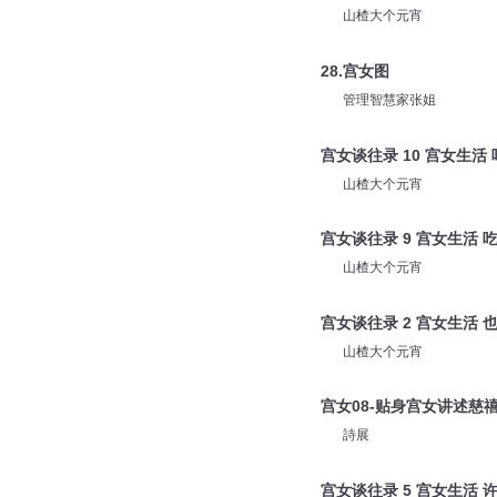
山楂大个元宵
28.宫女图
管理智慧家张姐
宫女谈往录 10 宫女生活
山楂大个元宵
宫女谈往录 9 宫女生活 
山楂大个元宵
宫女谈往录 2 宫女生活 
山楂大个元宵
宫女08-贴身宫女讲述慈
詩展
宫女谈往录 5 宫女生活 