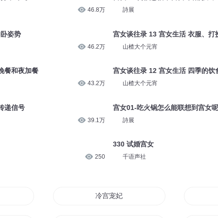
46.8万
詩展
睡卧姿势
宫女谈往录 13 宫女生活 衣服、打
46.2万
山楂大个元宵
 晚餐和夜加餐
宫女谈往录 12 宫女生活 四季的饮
43.2万
山楂大个元宵
 传递信号
宫女01-吃火锅怎么能联想到宫女
39.1万
詩展
330 试婚宫女
250
千语声社
冷宫宠妃