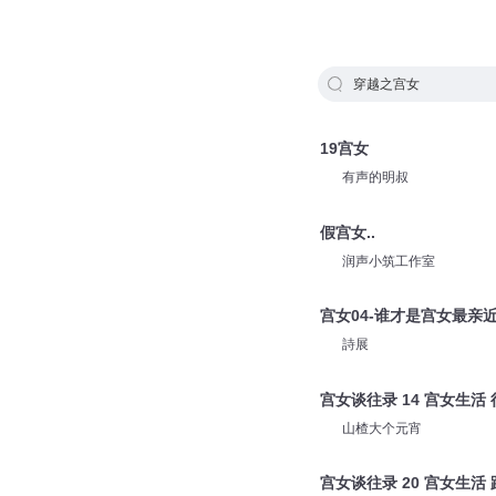
穿越之宫女
19宫女
有声的明叔
假宫女..
润声小筑工作室
宫女04-谁才是宫女最亲
詩展
宫女谈往录 14 宫女生活 
山楂大个元宵
宫女谈往录 20 宫女生活 