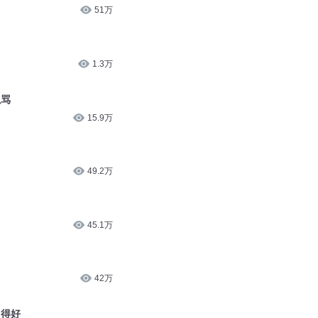
51万
1.3万
以骂
15.9万
49.2万
45.1万
42万
”得好