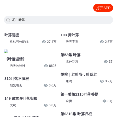
打开APP
花生叶落
叶落菩提
103 黄叶落
格林强效助眠
27.4万
天亮宇宙
2.6万
第53集 叶落
《叶落温情》
杰外动漫
37
活泼的狒狒
8625
悦榕｜红叶谷，叶落红
310叶落不归根
唐鸣
3.2万
阳光书斋
6.6万
第一赘婿2115叶落菩提
149 说族评叶落归根
全勇
8万
大斌
6.8万
第0316集 叶落归根