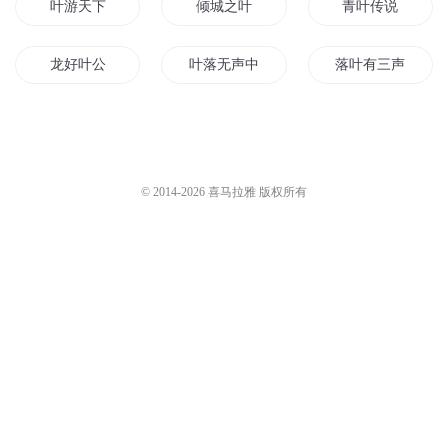
叶游天下
倾城之叶
青叶传说
龙好叶公
叶落无声中
落叶有三声
叶如云传奇
听落叶的声音
叶落他来
落叶却穿越了
火影之叶子
一叶青城
© 2014-
2026
喜马拉雅 版权所有
灵动天下之叶灵儿
我的同学是叶天帝
火影之千叶传说
天道叶明
星海一叶
天叶神皇
火影之青叶传
剑花人叶