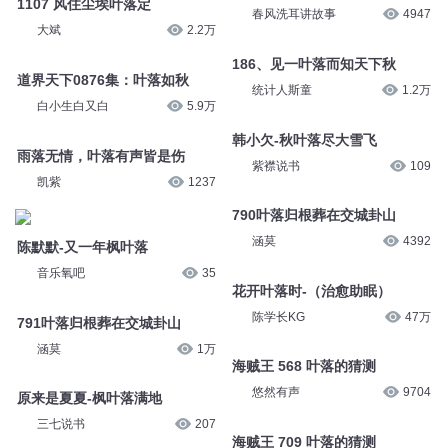
1107 风住尘埃叶落定
春风洗耳讲故事
4947
大斌
2.2万
186、见一叶落而知天下秋
道界天下0876集：叶落如秋
统计人斯童
1.2万
白小生白又白
5.9万
韩小欠-秋叶落尽大雪飞
雨落无情，叶落有声皆是伤
紫襟说书
109
凯紫
1237
790叶落归根葬在交城卦山
涵莫
4392
陈默默-又一年枫叶落
音乐氧吧
35
花开叶落时-（治愈助眠）
陈学长KG
47万
791叶落归根葬在交城卦山
涵莫
1万
海贼王 568 叶落的猜测
悠然有声
9704
原来是夏夏-枫叶落满地
三七说书
207
海贼王 709 叶落的猜测