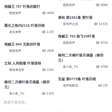
悠然有声
6080
海贼王 767 叶落的敲打
悠然有声
4606
唐砖 第1561集 黄叶落
雷哥声之优
13.5万
重生之衙内2116 叶落归根
老夫来野
1.4万
海贼王 703 路飞VS叶落
悠然有声
6724
海贼王 844 无敌的叶落
悠然有声
2609
柳州二月榕叶落尽偶题（柳宗
元）
立秋 人间朝暮 叶落惊秋
鱼小鱼_YU
4709
朗读者吉米
1101
宝鉴 第0773集 叶落归根
柳州二月榕叶落尽偶题（柳宗
逆声的眼泪
2万
元）
鱼小鱼_YU
1.6万
您是不是在找：