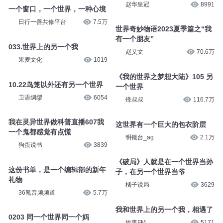
第154章 我和智爷一个世界？
凯紫
1.2万
宝可梦大师一小白
5252
【世相】这个世界没有一个坏人
第355天 我爱这个世界，用远景
甄琦学长
2.1万
打造一个新世界
赵华皇冠
8991
一个窗口，一个世界，一种心境
日行一善共修平台
7.5万
世界奇妙物语2023夏季篇之“我
有一个朋友”
赵艾文
70.6万
033.世界上的另一个我
果麦文化
1019
《我的世界之梦想大陆》105 另
一个世界
10.22鸟笼以外还有另一个世界
锋叔叔
116.7万
卫语绸缪
6054
我在灵异世界做科普直播607我
这世界有一个巨大的包衣阶层