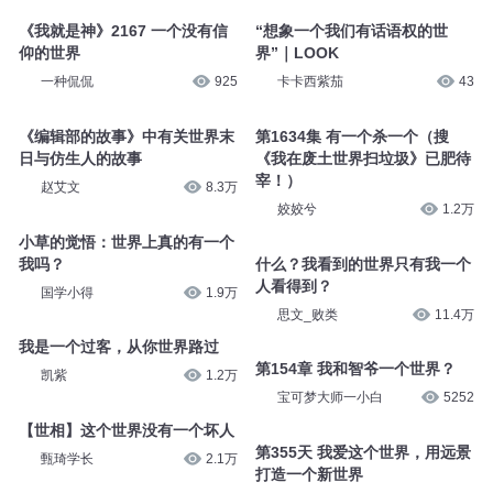
言
新世界
声音疗愈师予澈
150
張剑东
2.1万
《我就是神》2167 一个没有信
“想象一个我们有话语权的世
仰的世界
界”｜LOOK
一种侃侃
925
卡卡西紫茄
43
《编辑部的故事》中有关世界末
第1634集 有一个杀一个（搜
日与仿生人的故事
《我在废土世界扫垃圾》已肥待
宰！）
赵艾文
8.3万
姣姣兮
1.2万
小草的觉悟：世界上真的有一个
我吗？
什么？我看到的世界只有我一个
人看得到？
国学小得
1.9万
思文_败类
11.4万
我是一个过客，从你世界路过