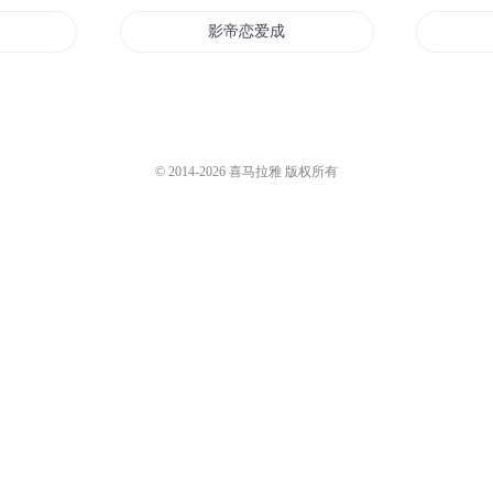
指
影帝恋爱成长指南
南
异世指南系统
异界回家指南
© 2014-
2026
喜马拉雅 版权所有
我的十指有神魔
黑白指间