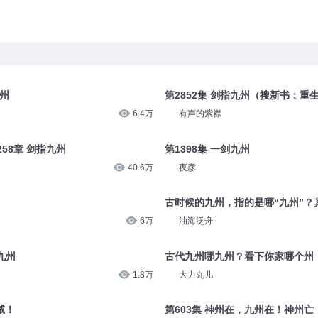
九州
第2852集 剑指九州（搜新书：重生
6.4万
有声的紫襟
58章 剑指九州
第1398集 一剑九州
40.6万
夜彦
古时候的九州，指的是哪“九州”？
6万
油海泛舟
九州
古代九州哪九州？看下你家哪个州
1.8万
大力丸儿
威！
第603集 神州在，九州在！神州亡