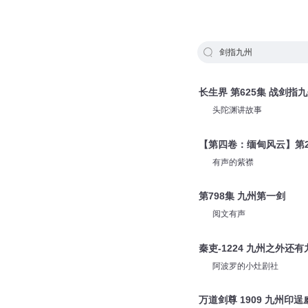
剑指九州
长生界 第625集 战剑指
头陀渊讲故事
【第四卷：缅甸风云】第2
有声的紫襟
第798集 九州第一剑
阅文有声
秦吏-1224 九州之外还有
阿波罗的小灶剧社
万道剑尊 1909 九州印逞