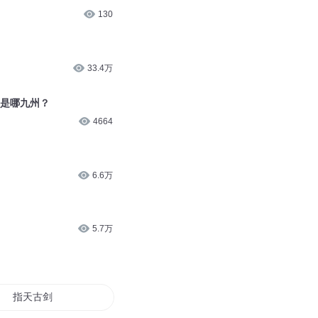
130
33.4万
底是哪九州？
4664
6.6万
5.7万
指天古剑