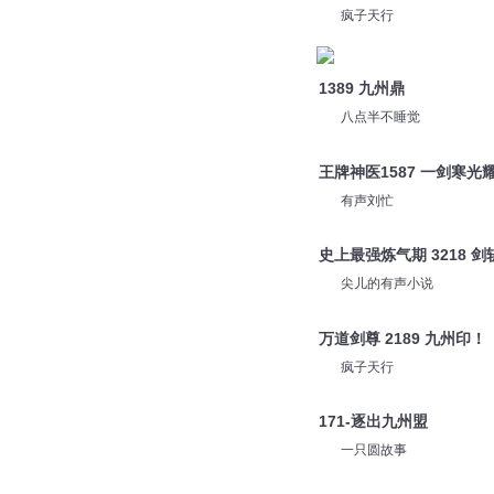
疯子天行
1389 九州鼎
八点半不睡觉
王牌神医1587 一剑寒光
有声刘忙
史上最强炼气期 3218 
尖儿的有声小说
万道剑尊 2189 九州印！
疯子天行
171-逐出九州盟
一只圆故事