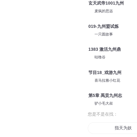
玄天武帝1001九州
麦疯的思远
019-九州盟试炼
一只圆故事
1383 激活九州鼎
咕噜谷
节目18_戏游九州
喜马拉雅小红花
第5章 禹贡九州志
驴小毛大叔
您是不是在找：
指天为妖