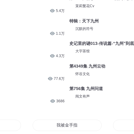
茉莉繁花Cv
5.4万
特辑：天下九州
沉默的符号
1.1万
史记里的谜013-传说篇-“九州”到
大宇茶馆
4.3万
第4349集 九州云动
怀谷文化
77.6万
第756集 九州问道
阅文有声
3686
我被金手指看上了