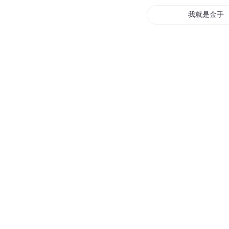
我就是金手
女帝成神指
一指归真
剑指天地
剑指云间
剑指天元