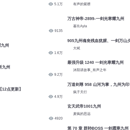
5.1万
有声的紫襟
万古神帝-2899-一剑光寒耀九州
暮玖Ayla
9135
905九州魂丧残血犹腥、一剑万山
耀九州
大斌
1.6万
最强升级 1240 一剑光寒耀九州
剑斩九州
沐阳讲故事_有声之年
9.2万
万道剑尊 958 山河为掌，九州为印
【12点更新】
疯子天行
4.9万
玄天武帝1001九州
麦疯的思远
4920
第 70 章 群秒BOSS 一剑霜寒九州