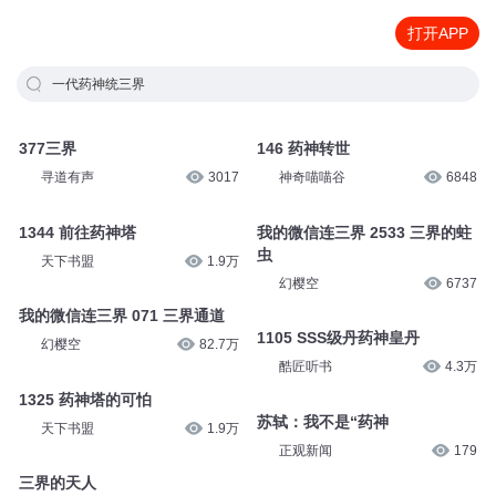
打开APP
一代药神统三界
377三界
146 药神转世
寻道有声
3017
神奇喵喵谷
6848
1344 前往药神塔
我的微信连三界 2533 三界的蛀
虫
天下书盟
1.9万
幻樱空
6737
我的微信连三界 071 三界通道
1105 SSS级丹药神皇丹
幻樱空
82.7万
酷匠听书
4.3万
1325 药神塔的可怕
苏轼：我不是“药神
天下书盟
1.9万
正观新闻
179
三界的天人