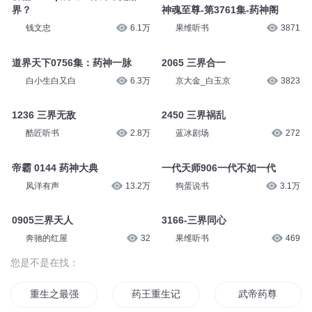
界？
神魂至尊-第3761集-药神阁
钱文忠
6.1万
果维听书
3871
道界天下0756集：药神一脉
2065 三界合一
白小生白又白
6.3万
京大金_白玉京
3823
1236 三界无敌
2450 三界祸乱
酷匠听书
2.8万
蓝冰剧场
272
帝霸 0144 药神大典
一代天师906一代不如一代
凤洋有声
13.2万
狗蛋说书
3.1万
0905三界天人
3166-三界同心
奔驰的红屋
32
果维听书
469
您是不是在找：
重生之最强药神
药王重生记
武帝药尊