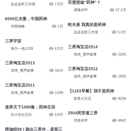
百度想做“药神”？
边走边听工作室
7.6万
虎嗅APP
37.1万
6000亿夫妻，中国药神
蛇夫座 我真的是药神
华商韬略
1万
边走边听工作室
5.3万
三界宇宙
三界淘宝店2514
海天一色1228
4.5万
浩纬_诱声故事
2245
三界淘宝店2513
三界淘宝店2512
浩纬_诱声故事
1014
浩纬_诱声故事
1000
三界淘宝店2511
【1103早餐】我不是药神
浩纬_诱声故事
1109
富贵大元宝
9256
道界天下1090集：药神主宗
2504死苦逼三界
白小生白又白
4.8万
寻道有声
4642
楞伽经06 | 跳出三界外，是那三