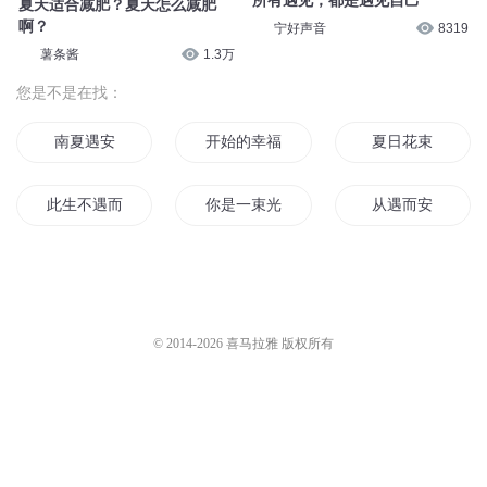
所有遇见，都是遇见自己
夏天适合减肥？夏天怎么减肥
啊？
宁好声音
8319
薯条酱
1.3万
您是不是在找：
南夏遇安
开始的幸福不曾结束
夏日花束
此生不遇而安
你是一束光
从遇而安
结束后开始
从未结束
你是青春年少时的
应该结束了
我们的心跳爱并没结束
夏天结束了
© 2014-
2026
喜马拉雅 版权所有
活到游戏结束
梦魇的结束
一束神光
结束即开始
我的青春物语没有结束
开始和结束