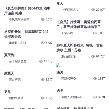
夏天
《长安街探案》第0443集 酒中
小子萌读古文
20.8万
尸谜案 结束
春风洗耳讲故事
5.6万
【会员】好快啊，奥运会闭幕
了，夏天好像就要这样结束了
从秦朝开始，到清朝结束 242
非常有梗
3.8万
长安未央宫
华音评书剧场
5737
那年夏天即将结束.·每晚一首私
房歌 主播：苏黎
夏天到
灰姑娘音乐
61.7万
亲子启蒙教育
13.1万
遇见
致夏天
莲藕盛开Cv
1887
寒白声惑
8.3万
遇见
遇见
青雨长夏丽佳浩
3278
伯仲失萧曹
1.3万