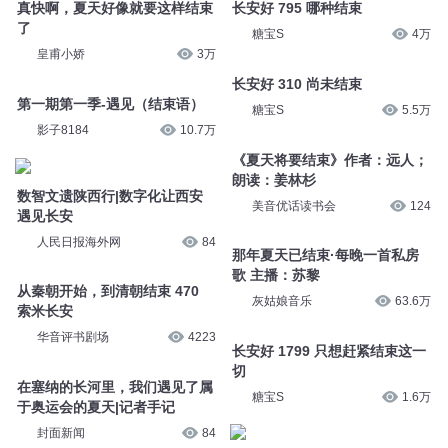
真快啊，夏天好像就要这样结束
长安好 795 哪种结束
了
糖宝S
4万
皇甫小娇
3万
长安好 310 尚未结束
第一期第一季-遇见（结束语）
糖宝S
5.5万
影子8184
10.7万
《夏天将要结束》作者：远人；
朗读：姜林杉
数智文遗陕西行|数字化让西安
美音优话读书会
124
遇见长安
人民日报海外网
84
那年夏天已结束·每晚一首私房
歌 主播：苏黎
从秦朝开始，到清朝结束 470
灰姑娘音乐
63.6万
索米长安
华音评书剧场
4223
长安好 1799 只想赶紧结束这一
切
在塞纳的长河里，我们遇见了属
糖宝S
1.6万
于奥运会的夏天|记者手记
封面新闻
84