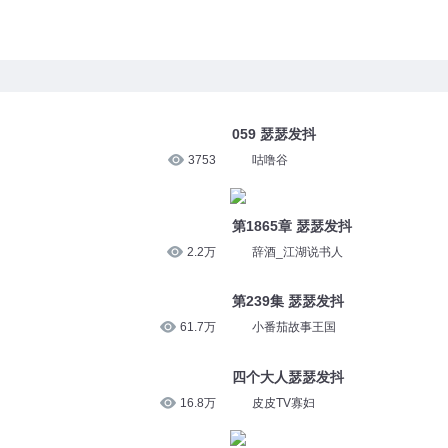
059 瑟瑟发抖
3753
咕噜谷
第1865章 瑟瑟发抖
2.2万
辞酒_江湖说书人
第239集 瑟瑟发抖
61.7万
小番茄故事王国
四个大人瑟瑟发抖