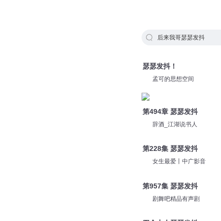
后来我哥瑟瑟发抖
瑟瑟发抖！
孟可的思想空间
第494章 瑟瑟发抖
辞酒_江湖说书人
第228集 瑟瑟发抖
女生最爱丨中广影音
第957集 瑟瑟发抖