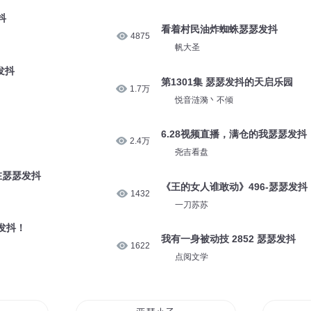
2.3万
养喵的刺猬
发抖
婆婆 708 瑟瑟发抖的胡慧慧
9.1万
姣姣兮工作室
抖
看着村民油炸蜘蛛瑟瑟发抖
4875
帆大圣
发抖
第1301集 瑟瑟发抖的天启乐园
1.7万
悦音涟漪丶不倾
6.28视频直播，满仓的我瑟瑟发抖
2.4万
尧吉看盘
在瑟瑟发抖
《王的女人谁敢动》496-瑟瑟发抖