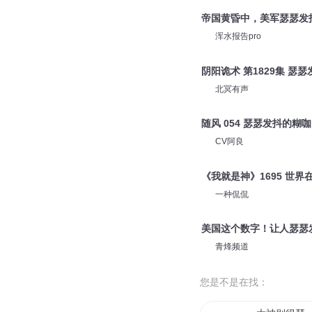
有声优选
《魏晋干饭人》816-瑟瑟
一刀苏苏
帝国黄昏中，美军瑟瑟发
浑水报告pro
阴阳诡术 第1829集 瑟瑟
北冥有声
随风 054 瑟瑟发抖的糊咖
CV阿良
《我就是神》1695 世界