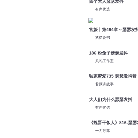
剧舞吧精品有声剧
四个大人瑟瑟发抖
有声优选
官媛丨第494章～瑟瑟发
紫襟说书
186 粉兔子瑟瑟发抖
凤鸣工作室
独家蜜爱735 瑟瑟发抖着
君颜讲故事
大人们为什么瑟瑟发抖