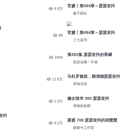
16.8万
皮皮TV寡妇
官媛丨第494章～瑟瑟发抖
4.9万
猴子剧社
抖
官媛丨第494章～瑟瑟发抖
99
三七说书
第492集 瑟瑟发抖的香磷
3349
悦音涟漪丶不倾
马杜罗被抓，赖清德瑟瑟发抖
11.6万
薛海无涯
嫡女惊华 300 瑟瑟发抖