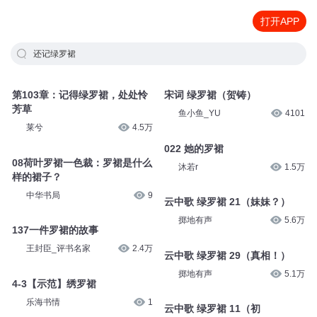
打开APP
还记绿罗裙
第103章：记得绿罗裙，处处怜
宋词 绿罗裙（贺铸）
芳草
鱼小鱼_YU
4101
莱兮
4.5万
022 她的罗裙
08荷叶罗裙一色裁：罗裙是什么
沐若r
1.5万
样的裙子？
中华书局
9
云中歌 绿罗裙 21（妹妹？）
掷地有声
5.6万
137一件罗裙的故事
王封臣_评书名家
2.4万
云中歌 绿罗裙 29（真相！）
掷地有声
5.1万
4-3【示范】绣罗裙
乐海书情
1
云中歌 绿罗裙 11（初