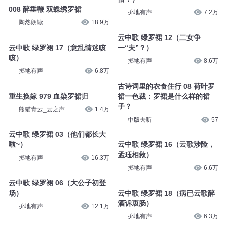
008 醉垂鞭 双蝶绣罗裙
掷地有声
7.2万
陶然朗读
18.9万
云中歌 绿罗裙 12（二女争
云中歌 绿罗裙 17（意乱情迷咳
一“夫”？）
咳）
掷地有声
8.6万
掷地有声
6.8万
古诗词里的衣食住行 08 荷叶罗
重生换嫁 979 血染罗裙归
裙一色裁：罗裙是什么样的裙
子？
熊猫青云_云之声
1.4万
中版去听
57
云中歌 绿罗裙 03（他们都长大
啦~）
云中歌 绿罗裙 16（云歌涉险，
孟珏相救）
掷地有声
16.3万
掷地有声
6.6万
云中歌 绿罗裙 06（大公子初登
场）
云中歌 绿罗裙 18（病已云歌醉
酒诉衷肠）
掷地有声
12.1万
掷地有声
6.3万