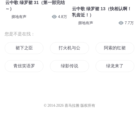
云中歌 绿罗裙 31（第一部完结
～）
云中歌 绿罗裙 13（快相认啊！
乳齿近！）
掷地有声
4.8万
掷地有声
7.7万
您是不是在找：
裙下之臣
打火机与公主裙
阿索的红裙子
青丝笑语罗裙
绿影传说
绿龙来了
白绿之绿
你的裙下好像有丶东西
裙下江山
裙下臣仙
染血红裙
长裙坠地
© 2014-
2026
喜马拉雅 版权所有
再见了白裙子
我的短裙
青山绿水
火影之绿光
裙上之臣
天地绿传