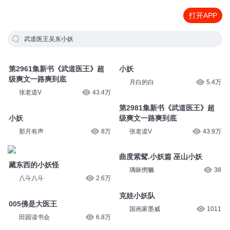
打开APP
武道医王吴东小妖
第2961集新书《武道医王》超
小妖
级爽文一路爽到底
月白的白
5.4万
张老道V
43.4万
第2981集新书《武道医王》超
小妖
级爽文一路爽到底
那月有声
8万
张老道V
43.9万
曲度紫鸳.小妖篇 巫山小妖
藏东西的小妖怪
璃昧惘魉
38
八斗八斗
2.6万
克娃小妖队
005佛是大医王
国画家墨威
1011
田园读书会
6.8万