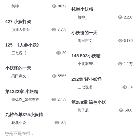
凯神_
9672
托举小妖精
凯神_
2.2万
427 小妖打架
演播人骨头
7.7万
小妖怪的一天
禹田声文
5170
125_《人参小妖》
三七说书
30
145 502小妖精
小北啊BB
1.1万
小妖怪的一天
禹田声文
5565
292集 背小妖怪
三七说书
34
第1222章-小妖精
墨嫣然_嫣然有声
2.4万
第286章 绿色小妖
熊子辰
60万
九转帝尊375小妖精
花溪小说
9万
您是不是在找：