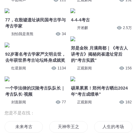
去年获世界考古论坛终身成就奖
红星新闻
1134
硕果累累！郑州考古晒出2024
年“考古成绩单”
一个学法律的汉陵考古队队长｜
正观新闻
182
考古队长·视频
封面新闻
77
您是不是在找：
未来考古
天神帝王之九考
人生的考场
我的考古札记
重生之艺考过后
我还是考虑考虑再
考古者也
全能艺考生
我是考神
重回中考
我的青春学大考
太空考古学
© 2014-
2026
喜马拉雅 版权所有
不可能考第一
高考过后
从高考开始