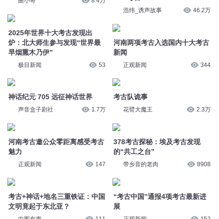
极目新闻
53
考古队诡事
花臂大魔王
2.3万
神话纪元 705 远征神话世界
声音盒子剧社
1.7万
378考古探秘：埃及考古发现
的“共工之台”
河南考古邀公众零距离感受考古
带乡音的老肉
8908
魅力
正观新闻
147
“考古中国”通报4项考古最新进
展
考古+神话+地名三重铁证：中国
正观新闻
152
文明竟起于东北亚？
中图有声
111
4-4-4考古
开淞麒
2.5万
77，在殷墟遗址谈民国考古学与
考古学家
郑是金秋 月满商都｜《考古人
别怕我是熹熊
34
讲考古》揭秘岗崔遗址背后
的“考古实践”
92岁著名考古学家严文明去世，
正观新闻
156