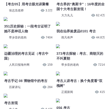
351历史探秘：一段考古证明了
我在仙界捡废品0101 考古
她不是神话人物
雨凡有声
44.8万
带乡音的老肉
7404
373考古探秘：考古、商朝灭的
不叫夏朝
边疆治理的考古见证（考古中
带乡音的老肉
7214
国）
人民日报海外网
159
考古人讲考古：换个角度看“双
槐树”
考古手记 08 博物馆中的考古
正观新闻
415
百家讲坛
284
056 考古
考古发现
浩纬_诱声故事
46.2万
曲小奇
8.4万
河南两项考古入选国内十大考古
2025年世界十大考古发现出
新闻
炉：北大师生参与发现“世界最
正观新闻
344
早烟熏木乃伊”