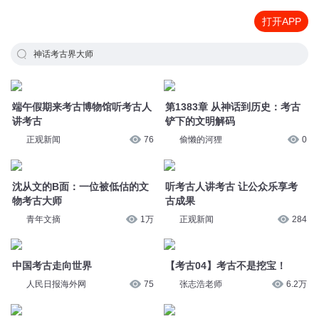
打开APP
神话考古界大师
端午假期来考古博物馆听考古人
第1383章 从神话到历史：考古
讲考古
铲下的文明解码
正观新闻
76
偷懒的河狸
0
沈从文的B面：一位被低估的文
听考古人讲考古 让公众乐享考
物考古大师
古成果
青年文摘
1万
正观新闻
284
【考古04】考古不是挖宝！
中国考古走向世界
张志浩老师
6.2万
人民日报海外网
75
考古界的“奥斯卡”：16年度的全
【考古05】用考古眼光讲聚餐
国十大考古新发现！
张志浩老师
3.3万
大力丸儿
62.4万