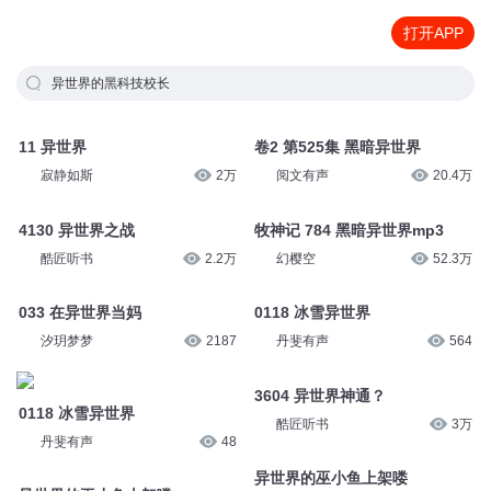
打开APP
异世界的黑科技校长
11 异世界
卷2 第525集 黑暗异世界
寂静如斯
2万
阅文有声
20.4万
4130 异世界之战
牧神记 784 黑暗异世界mp3
酷匠听书
2.2万
幻樱空
52.3万
033 在异世界当妈
0118 冰雪异世界
汐玥梦梦
2187
丹斐有声
564
3604 异世界神通？
0118 冰雪异世界
酷匠听书
3万
丹斐有声
48
异世界的巫小鱼上架喽