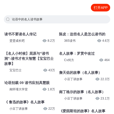
打开APP
论语中的名人读书故事
读书不要读名人传记
陈皮：这些名人是怎么读书的
雯雯成长吧
8.2万
365读书
4.6万
【名人小时候】屈原与“读书
名人故事：罗贯中改过
洞”-读书才有大智慧【宝宝巴士
Cv何方
464
故事】
宝宝巴士
43万
詹天佑的故事（名人故事）
小豆丁讲故事
22.3万
论语别裁 09 读书应别具慧眼
南怀瑾大学堂
1.8万
南丁格尔的故事（名人故事）
小豆丁讲故事
23.1万
《 鲁迅的故事》名人故事
小豆丁讲故事
22万
《爱因斯坦的故事》名人故事