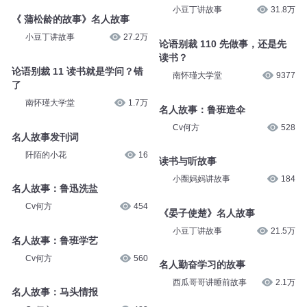
小豆丁讲故事
31.8万
《 蒲松龄的故事》名人故事
小豆丁讲故事
27.2万
论语别裁 110 先做事，还是先
读书？
论语别裁 11 读书就是学问？错
南怀瑾大学堂
9377
了
南怀瑾大学堂
1.7万
名人故事：鲁班造伞
Cv何方
528
名人故事发刊词
阡陌的小花
16
读书与听故事
小圈妈妈讲故事
184
名人故事：鲁迅洗盐
Cv何方
454
《晏子使楚》名人故事
小豆丁讲故事
21.5万
名人故事：鲁班学艺
Cv何方
560
名人勤奋学习的故事
西瓜哥哥讲睡前故事
2.1万
名人故事：马头情报