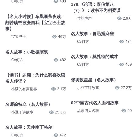
Cv何方
483
178.《论语：泰伯第八
（7）》：读书不为稻梁谋
【名人小时候】车胤囊萤夜读-
竹韵声声
2.9万
刻苦读书改变自我【宝宝巴士故
事】
名人故事：鲁迅捕麻雀
宝宝巴士
46万
Cv何方
474
名人故事：小歌德演戏
名人故事：莫扎特的成才
Cv何方
482
Cv何方
469
【读书】罗翔：为什么我喜欢读
张衡数星星（名人故事）
名人传记？
小豆丁讲故事
27.2万
小满的有声世界
3.1万
02中国古代名人面相故事
名师徐特立（名人故事）
品读四大名著
99
小豆丁讲故事
25.3万
名人故事：天使南丁格尔
Cv何方
472