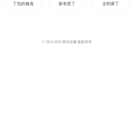
丁也的修真生活
家有恶丁
全职家丁
神武家丁
都市全能家丁
又见家丁异界行
家丁战神
天下第一丁
家丁修仙
© 2014-
2026
喜马拉雅 版权所有
圣医下山丁小当
寻宝小丁
当国家丁
青年丁春秋
异界之萨丁传奇
小丁日记
小小家丁大能耐
丁春秋修仙记