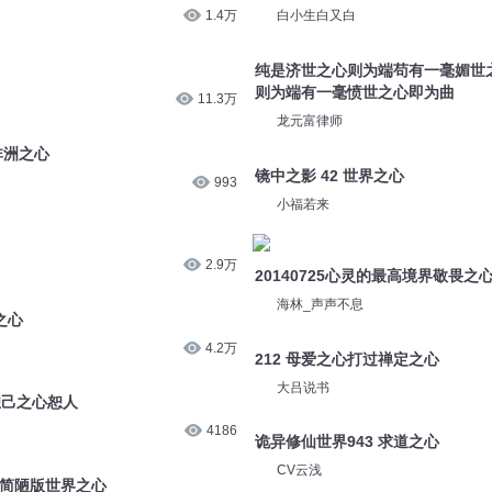
1.4万
白小生白又白
纯是济世之心则为端苟有一毫媚世
则为端有一毫愤世之心即为曲
11.3万
龙元富律师
非洲之心
镜中之影 42 世界之心
993
小福若来
2.9万
20140725心灵的最高境界敬畏之
海林_声声不息
之心
4.2万
212 母爱之心打过禅定之心
大吕说书
恕己之心恕人
4186
诡异修仙世界943 求道之心
CV云浅
0简陋版世界之心