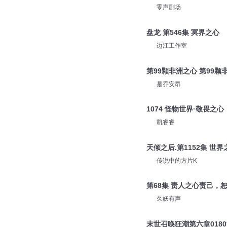
零声剧场
盘龙 第546集 冥界之心
边江工作室
第99颗非洲之心 第99颗
是乔安昂
1074 怪物世界·敬畏之心
凯睿睿
天倾之后.第1152集 世界
传说中的方片K
第68集 责人之心责己，
久妖有声
末世召唤狂潮第六章018