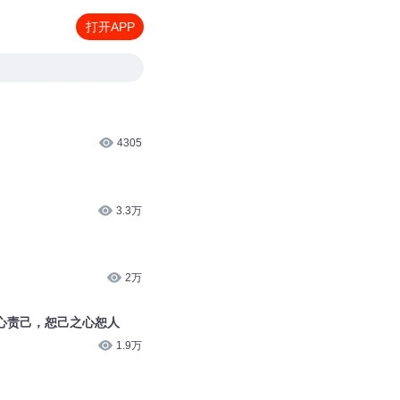
打开APP
4305
3.3万
2万
心责己，恕己之心恕人
1.9万