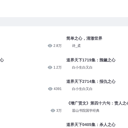
简单之心，清澈世界
2.8万
诗_柔
之心
道界天下1719集：觊觎之心
1.2万
白小生白又白
道界天下2714集：报仇之心
4391
白小生白又白
《增广贤文》第四十六句：责人之
3万
嚣山书院国学经典
道界天下0405集：杀人之心