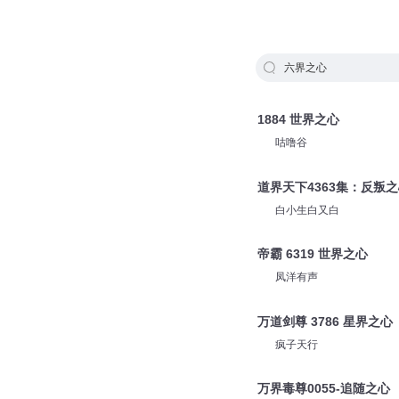
六界之心
1884 世界之心
咕噜谷
道界天下4363集：反叛
白小生白又白
帝霸 6319 世界之心
凤洋有声
万道剑尊 3786 星界之心
疯子天行
万界毒尊0055-追随之心