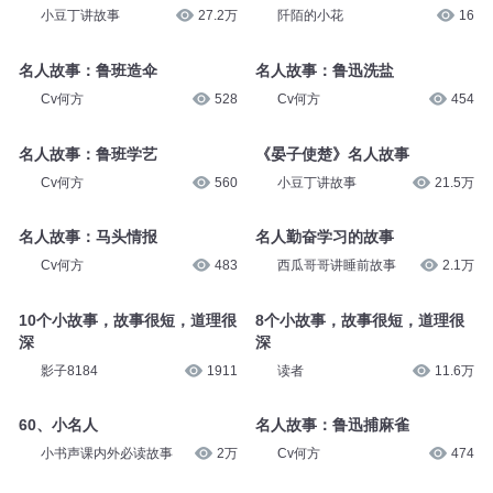
小豆丁讲故事
27.2万
阡陌的小花
16
名人故事：鲁班造伞
名人故事：鲁迅洗盐
Cv何方
528
Cv何方
454
名人故事：鲁班学艺
《晏子使楚》名人故事
Cv何方
560
小豆丁讲故事
21.5万
名人故事：马头情报
名人勤奋学习的故事
Cv何方
483
西瓜哥哥讲睡前故事
2.1万
10个小故事，故事很短，道理很
8个小故事，故事很短，道理很
深
深
影子8184
1911
读者
11.6万
60、小名人
名人故事：鲁迅捕麻雀
小书声课内外必读故事
2万
Cv何方
474