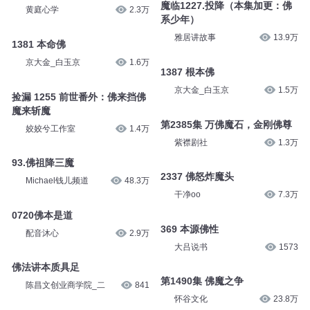
魔临1227.投降（本集加更：佛
黄庭心学
2.3万
系少年）
雅居讲故事
13.9万
1381 本命佛
京大金_白玉京
1.6万
1387 根本佛
京大金_白玉京
1.5万
捡漏 1255 前世番外：佛来挡佛
魔来斩魔
第2385集 万佛魔石，金刚佛尊
姣姣兮工作室
1.4万
紫襟剧社
1.3万
93.佛祖降三魔
2337 佛怒炸魔头
Michael钱儿频道
48.3万
干净oo
7.3万
0720佛本是道
369 本源佛性
配音沐心
2.9万
大吕说书
1573
佛法讲本质具足
第1490集 佛魔之争
陈昌文创业商学院_二
841
怀谷文化
23.8万