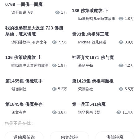
0769 一面佛一面魔
136 佛策破魔纹-下
涛哥细说历史
1万
呦呦鹿鸣儿童睡前故事
1.8万
我的徒弟都是大反派 723 佛挡
杀佛，魔来斩魔
第93集.佛祖降三魔
沐阳讲故事_有声之年
7.7万
Michael钱儿频道
3.9万
136 佛策破魔纹-上
神医弃女1871-佛与魔
呦呦鹿鸣儿童睡前故事
1.9万
暮玖Ayla
4.2万
第1455集 佛魔联手
第1429集 佛祖与魔祖
紫襟剧社
5.2万
紫襟剧社
5.5万
第1845集 佛魔并存
第一兵王541佛魔
阅文有声
3.8万
悦华风尚传媒
11.4万
您是不是在找：
道佛魔传说
佛龙战神
佛仙神魔