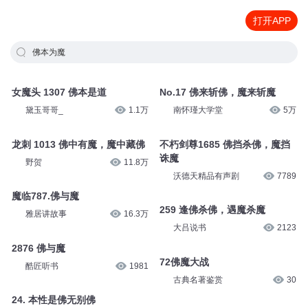
打开APP
佛本为魔
女魔头 1307 佛本是道
No.17 佛来斩佛，魔来斩魔
黛玉哥哥_
1.1万
南怀瑾大学堂
5万
龙刺 1013 佛中有魔，魔中藏佛
不朽剑尊1685 佛挡杀佛，魔挡
诛魔
野贺
11.8万
沃德天精品有声剧
7789
魔临787.佛与魔
259 逢佛杀佛，遇魔杀魔
雅居讲故事
16.3万
大吕说书
2123
2876 佛与魔
72佛魔大战
酷匠听书
1981
古典名著鉴赏
30
24. 本性是佛无别佛