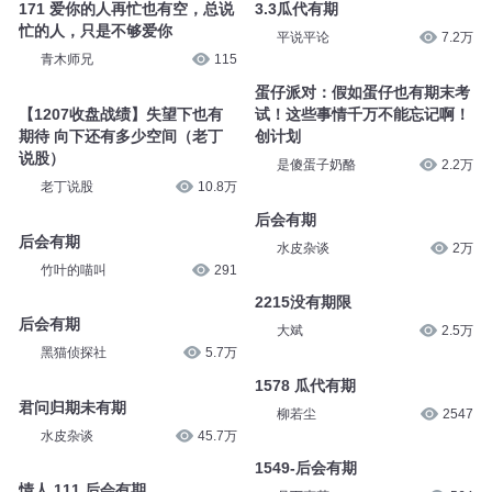
171 爱你的人再忙也有空，总说
3.3瓜代有期
忙的人，只是不够爱你
平说平论
7.2万
青木师兄
115
蛋仔派对：假如蛋仔也有期末考
【1207收盘战绩】失望下也有
试！这些事情千万不能忘记啊！
期待 向下还有多少空间（老丁
创计划
说股）
是傻蛋子奶酪
2.2万
老丁说股
10.8万
后会有期
后会有期
水皮杂谈
2万
竹叶的喵叫
291
2215没有期限
后会有期
大斌
2.5万
黑猫侦探社
5.7万
1578 瓜代有期
君问归期未有期
柳若尘
2547
水皮杂谈
45.7万
1549-后会有期
情人 111 后会有期