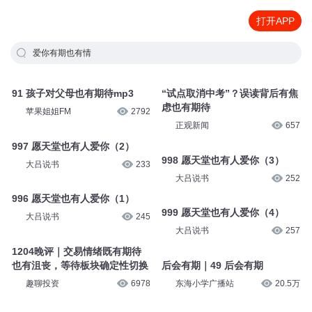
打开APP
爱你有期也有情
91 孩子对父母也有期待mp3
“试点取消中考”？误读背后有焦
虑也有期待
苹果姐姐FM
2792
正观新闻
657
997 愿天堂也有人爱你（2）
998 愿天堂也有人爱你（3）
大吕说书
233
大吕说书
252
996 愿天堂也有人爱你（1）
999 愿天堂也有人爱你（4）
大吕说书
245
大吕说书
257
1204晚评｜交易情绪既有期待
也有沮丧，等待板块确定性切换
后会有期｜49 后会有期
趣聊投资
6978
东海小学广播站
20.5万