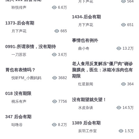
月下声花
564
聆悦传声
6.6万
1434-后会有期
1373-后会有期
月下声花
651
月下声花
665
事情也有例外
0991-所谓亲情，没有期待
曲小奇
13.2万
一刀苏苏
3.6万
老人食用反复解冻“僵尸肉”确诊
胃也有表情吗？
脑膜炎，医生：冰箱冷冻肉也有
期限
悦昕FM_小圈妈妈
3682
红星新闻
364
018 没有期限
没有期望就失望！
桃乐有声
7756
水皮杂谈
14.5万
347 后会有期
1389 后会有期
咕噜谷
8.2万
辰羽工作室
1.5万