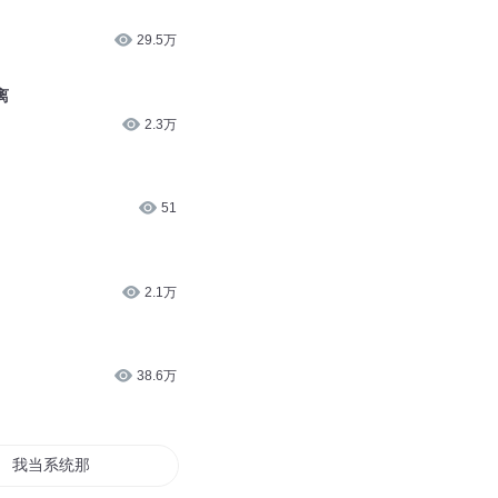
29.5万
离
2.3万
51
2.1万
38.6万
我当系统那些年