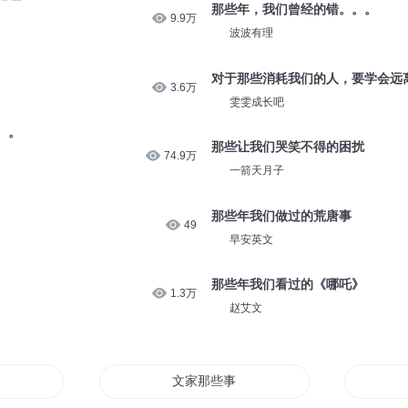
那些年，我们曾经的错。。。
9.9万
波波有理
对于那些消耗我们的人，要学会远
3.6万
雯雯成长吧
。。
那些让我们哭笑不得的困扰
74.9万
一箭天月子
那些年我们做过的荒唐事
49
早安英文
那些年我们看过的《哪吒》
1.3万
赵艾文
些事
文家那些事儿