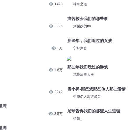
1423
神奇之道
痛苦教会我们的那些事
3995
刘媛媛的fm
那些年，我们追过的女孩
1万
宁好声音
那些年我们玩过的游戏
1.6万
花哥故事大王
雪小禅-那些戏那些伶人那些爱情
3242
中华名人演讲录音
道理
足球告诉我们的那些人生道理
3.5万
拾慧_
道理