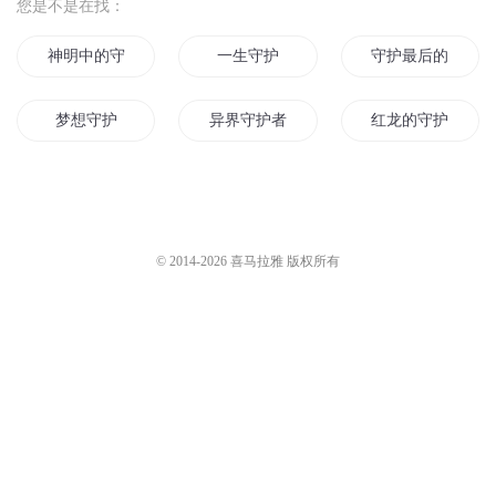
东海小学广播站
11.7万
小狐仙的故事宝盒
1.2万
异世界的巫小鱼上架喽
异世界的巫小鱼上架喽
小狐仙的故事宝盒
1.5万
小狐仙的故事宝盒
1.6万
第2121集 诡异世界！
凶煞 071 异世界
怀谷文化
4.6万
爆米花Soundplay
1.8万
您是不是在找：
神明中的守护神
一生守护
守护最后的圣光
梦想守护
异界守护者
红龙的守护
超能文明守护者
守护的心
守护之战天
守护者风
守护时光守护你
天地守护