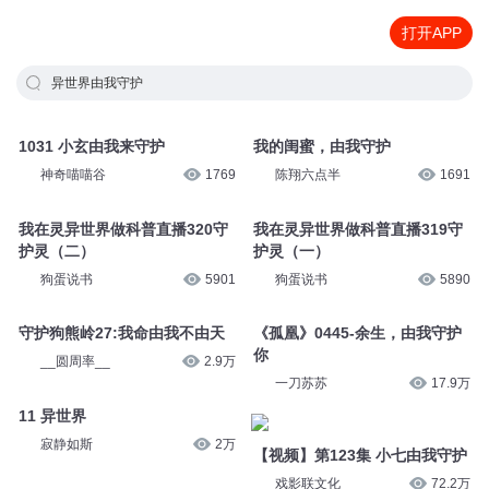
打开APP
异世界由我守护
1031 小玄由我来守护
我的闺蜜，由我守护
神奇喵喵谷
1769
陈翔六点半
1691
我在灵异世界做科普直播320守
我在灵异世界做科普直播319守
护灵（二）
护灵（一）
狗蛋说书
5901
狗蛋说书
5890
守护狗熊岭27:我命由我不由天
《孤凰》0445-余生，由我守护
你
__圆周率__
2.9万
一刀苏苏
17.9万
11 异世界