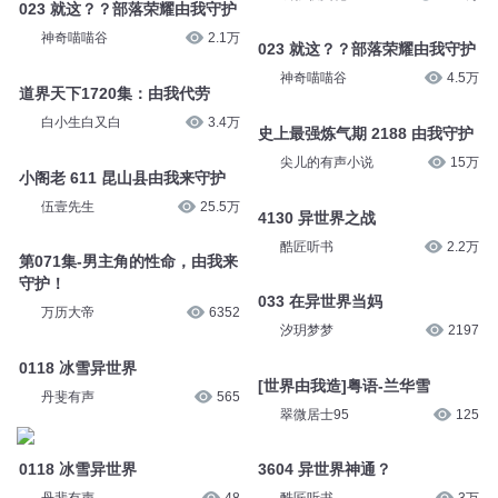
【视频】第123集 小七由我守护
寂静如斯
2万
戏影联文化
72.2万
023 就这？？部落荣耀由我守护
023 就这？？部落荣耀由我守护
神奇喵喵谷
2.1万
神奇喵喵谷
4.5万
道界天下1720集：由我代劳
史上最强炼气期 2188 由我守护
白小生白又白
3.4万
尖儿的有声小说
15万
小阁老 611 昆山县由我来守护
4130 异世界之战
伍壹先生
25.5万
酷匠听书
2.2万
第071集-男主角的性命，由我来
守护！
033 在异世界当妈
万历大帝
6352
汐玥梦梦
2197