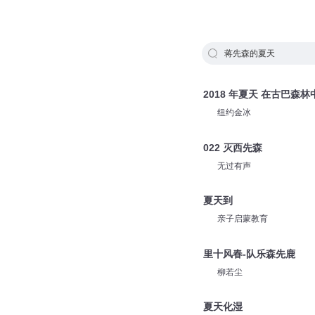
蒋先森的夏天
2018 年夏天 在古巴森林
纽约金冰
022 灭西先森
无过有声
夏天到
亲子启蒙教育
里十风春-队乐森先鹿
柳若尘
夏天化湿