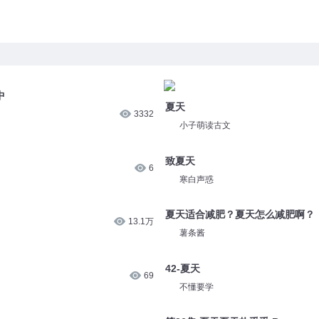
中
夏天
3332
小子萌读古文
致夏天
6
寒白声惑
夏天适合减肥？夏天怎么减肥啊？
13.1万
薯条酱
42-夏天
69
不懂要学