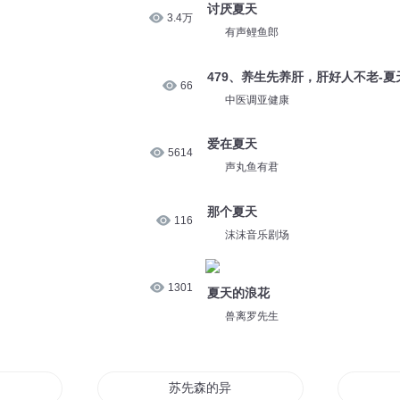
讨厌夏天
3.4万
有声鲤鱼郎
479、养生先养肝，肝好人不老-
66
中医调亚健康
爱在夏天
5614
声丸鱼有君
那个夏天
116
沫沫音乐剧场
1301
夏天的浪花
兽离罗先生
苏先森的异界生活