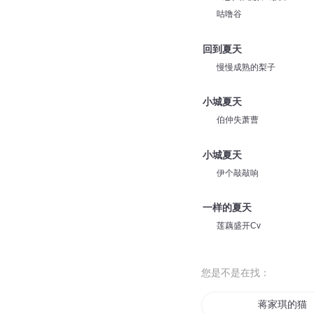
咕噜谷
回到夏天
慢慢成熟的梨子
小城夏天
伯仲失萧曹
小城夏天
伊个敲敲响
一样的夏天
莲藕盛开Cv
您是不是在找：
蒋家琪的猫